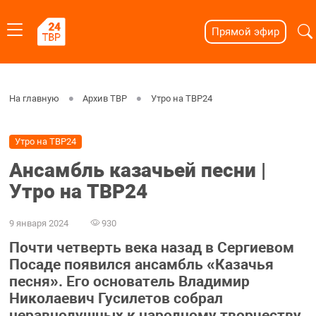
Прямой эфир
На главную
Архив ТВР
Утро на ТВР24
Утро на ТВР24
Ансамбль казачьей песни |
Утро на ТВР24
9 января 2024
930
Почти четверть века назад в Сергиевом
Посаде появился ансамбль «Казачья
песня». Его основатель Владимир
Николаевич Гусилетов собрал
неравнодушных к народному творчеству