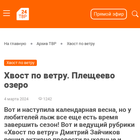
Прямой эфир
На главную
Архив ТВР
Хвост по ветру
Хвост по ветру
Хвост по ветру. Плещеево
озеро
4 марта 2024
1242
Вот и наступила календарная весна, но у
любителей лыж все еще есть время
завершить сезон! Вот и ведущий рубрики
«Хвост по ветру» Дмитрий Зайчиков
решил активно провести выходные и