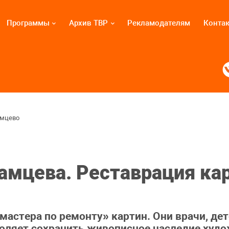
Программы
Архив ТВР
Рекламодателям
Конта
амцево
амцева. Реставрация ка
мастера по ремонту» картин. Они врачи, дет
зволяет сохранить живописное наследие худ