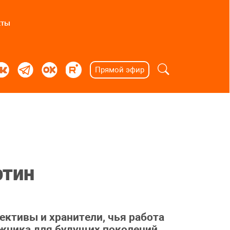
кты
Прямой эфир
ртин
ективы и хранители, чья работа
ожника для будущих поколений.