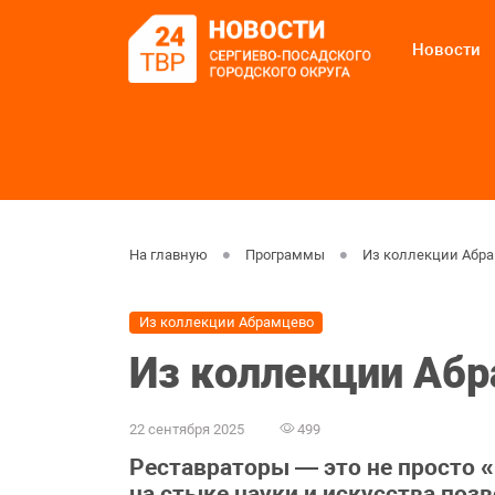
Новости
На главную
Программы
Из коллекции Абр
Из коллекции Абрамцево
Из коллекции Абр
22 сентября 2025
499
Реставраторы — это не просто «
на стыке науки и искусства по