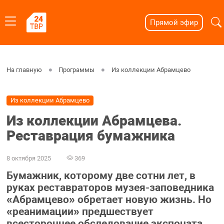
Прямой эфир
На главную
Программы
Из коллекции Абрамцево
Из коллекции Абрамцево
Из коллекции Абрамцева.
Реставрация бумажника
8 октября 2025
369
Бумажник, которому две сотни лет, в
руках реставраторов музея-заповедника
«Абрамцево» обретает новую жизнь. Но
«реанимации» предшествует
всестороннее обследование экспоната.