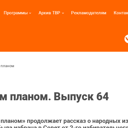
Программы
Архив ТВР
Рекламодателям
Конта
 планом
м планом. Выпуск 64
ланом» продолжает рассказ о народных из
была избрана в Совет от 2-го избирательног