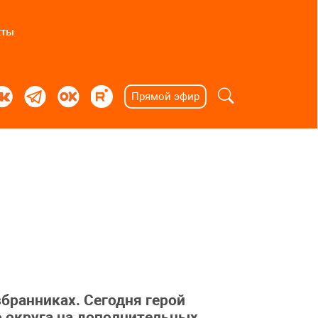
кты
Прямой эфир
бранниках. Сегодня герой
о округа на дополнительных