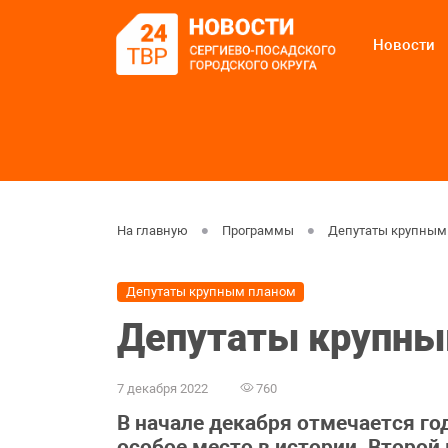
Новости
На главную
Программы
Депутаты крупным
Депутаты крупным планом
Депутаты крупны
7 декабря 2022
760
В начале декабря отмечается г
особое место в истории. Второ