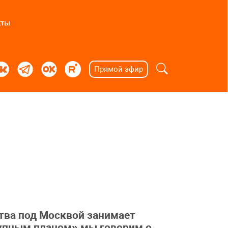
кты
Прямой эфир
тва под Москвой занимает
рупным планом» мы говорим о