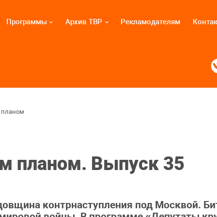
Программы
Архив ТВР
Рекламодателям
Конта
 планом
м планом. Выпуск 35
одовщина контрнаступления под Москвой. Би
й мировой войны. В программе «Депутаты к