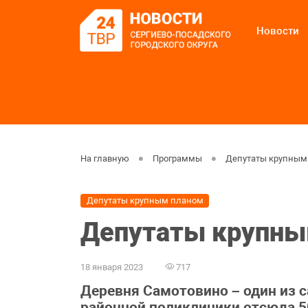
Новости
На главную
Программы
Депутаты крупным
Депутаты крупным планом
Депутаты крупны
18 января 2023
717
Деревня Самотовино – один из 
районной поликлиники отсюда 50