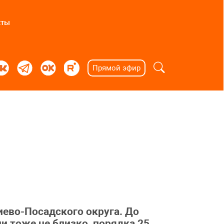
кты
Прямой эфир
иево-Посадского округа. До
и тоже не близко, порядка 25