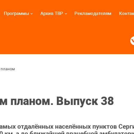
Программы
Архив ТВР
Рекламодателям
Конта
 планом
м планом. Выпуск 38
самых отдалённых населённых пунктов Серг
 км, а до ближайшей врачебной амбулатори