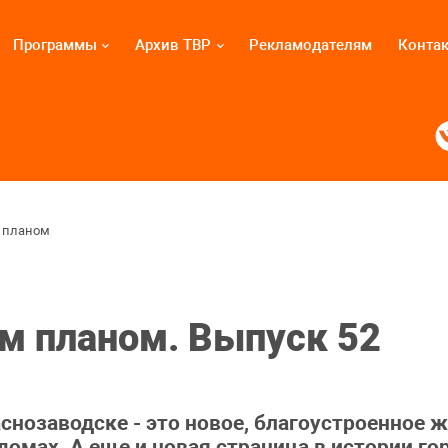
Программы
Архив ТВР
Рекламодателям
Конта
 планом
м планом. Выпуск 52
снозаводске - это новое, благоустроенное 
омах. А еще и новая страница в истории го