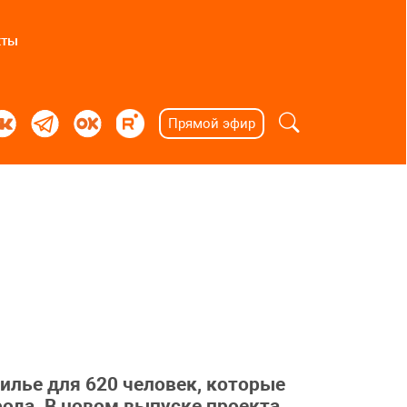
кты
Прямой эфир
жилье для 620 человек, которые
рода. В новом выпуске проекта