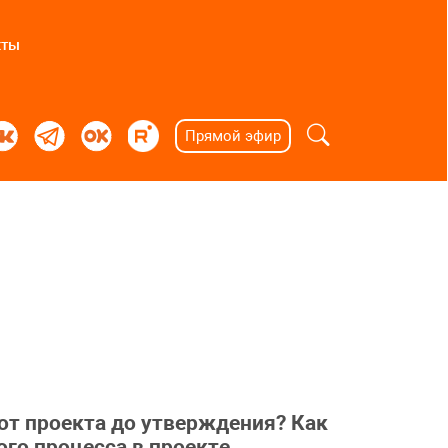
кты
Прямой эфир
от проекта до утверждения? Как
го процесса в проекте