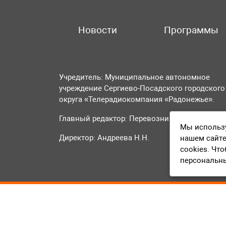
Новости
Программы
Учредитель: Муниципальное автономное
учреждение Сергиево-Посадского городского
округа «Телерадиокомпания «Радонежье».
Главный редактор: Перевозникова О.А.
Мы использу
Директор: Андреева Н.Н.
нашем сайте
cookies. Чт
персональн
© 2016-2023 ТВР24 Все права защищены