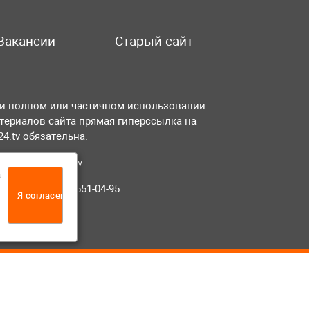
Вакансии
Старый сайт
и полном или частичном использовании
териалов сайта прямая гиперссылка на
r24.tv обязательна.
чта:
info@tvr24.tv
а
лефон: +7 (496) 551-04-95
Я согласен
12+