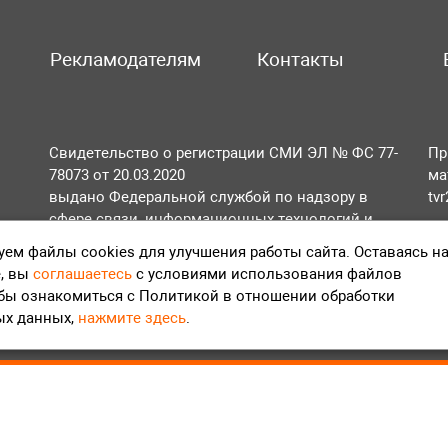
Рекламодателям
Контакты
Свидетельство о регистрации СМИ ЭЛ № ФС 77-
Пр
78073 от 20.03.2020
ма
выдано Федеральной службой по надзору в
tv
сфере связи, информационных технологий и
По
массовых коммуникаций (Роскомнадзор).
ем файлы cookies для улучшения работы сайта. Оставаясь н
Те
, вы
соглашаетесь
с условиями использования файлов
Положение об обработке персональных данных
обы ознакомиться с Политикой в отношении обработки
Согласие на обработку персональных данных
ых данных,
нажмите здесь
.