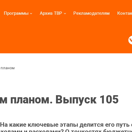
Программы
Архив ТВР
Рекламодателям
Конта
 планом
м планом. Выпуск 105
На какие ключевые этапы делится его путь 
ходами и расходами? О тонкостях бюджетно