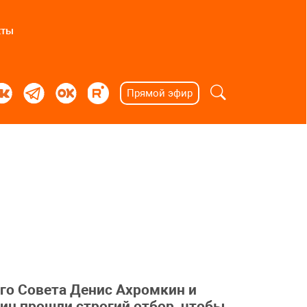
кты
Прямой эфир
го Совета Денис Ахромкин и
ин прошли строгий отбор, чтобы