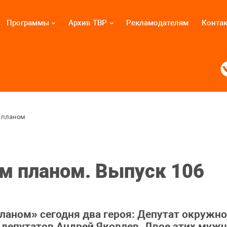
Программы
Архив ТВР
Рекламодателям
Конта
 планом
м планом. Выпуск 106
ланом» сегодня два героя: Депутат окружно
депутатов Андрей Яковлев. Двое этих мужч