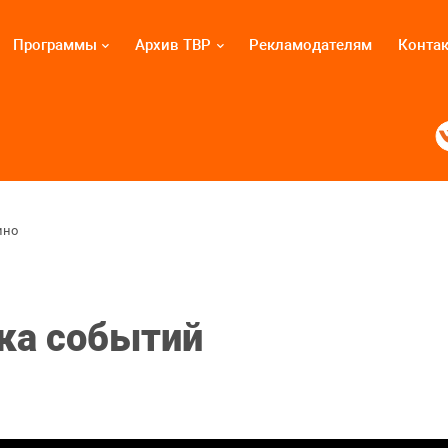
Программы
Архив ТВР
Рекламодателям
Конта
ино
ика событий