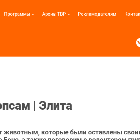
Программы
Архив ТВР
Рекламодателям
Конта
псам | Элита
т животным, которые были оставлены свои
е Боне, а также поговорим с волонтером гр