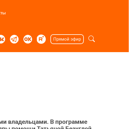
кты
Прямой эфир
ми владельцами. В программе
уппы помощи Татьяной Безуглой