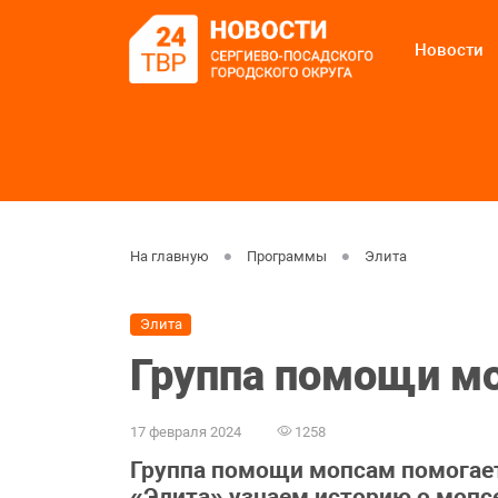
Новости
На главную
Программы
Элита
Элита
Группа помощи мо
17 февраля 2024
1258
Группа помощи мопсам помогае
«Элита» узнаем историю о мопс