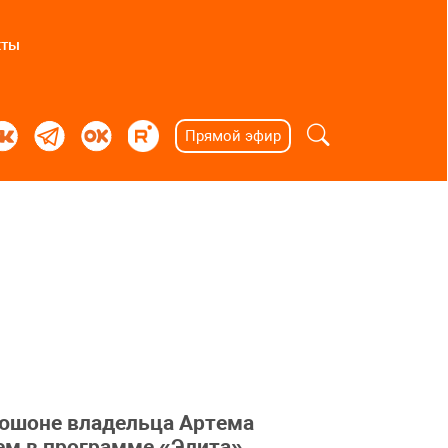
кты
Прямой эфир
пюшоне владельца Артема
ем в программе «Элита».