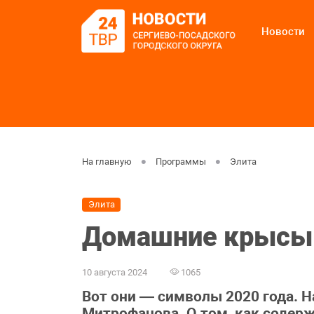
Новости
На главную
Программы
Элита
Элита
Домашние крысы 
10 августа 2024
1065
Вот они — символы 2020 года. 
Митрофанова. О том, как содер