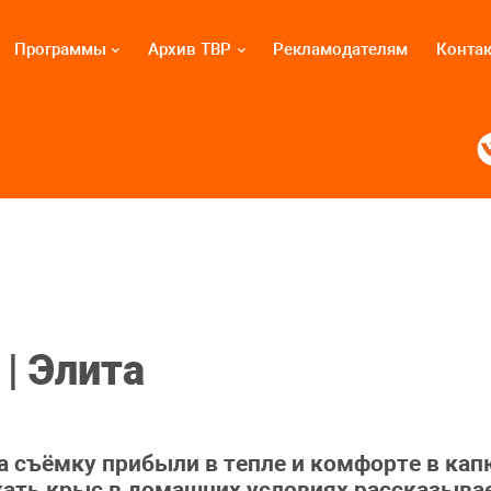
Программы
Архив ТВР
Рекламодателям
Конта
| Элита
На съёмку прибыли в тепле и комфорте в ка
жать крыс в домашних условиях рассказыва