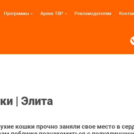
Программы
Архив ТВР
Рекламодателям
Конта
и | Элита
ухие кошки прочно заняли свое место в сер
 вам поближе познакомиться с полудлинно