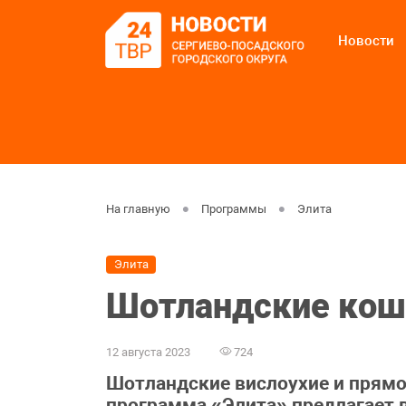
Новости
На главную
Программы
Элита
Элита
Шотландские кошк
12 августа 2023
724
Шотландские вислоухие и прямо
программа «Элита» предлагает