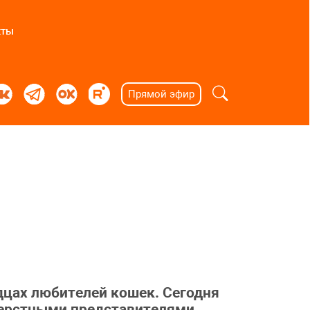
кты
Прямой эфир
дцах любителей кошек. Сегодня
шерстными представителями