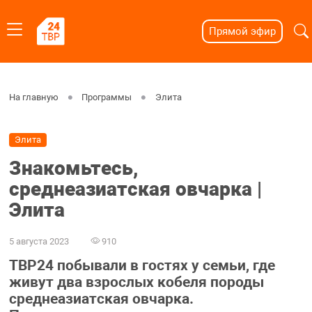
Прямой эфир
На главную
Программы
Элита
Элита
Знакомьтесь,
среднеазиатская овчарка |
Элита
5 августа 2023
910
ТВР24 побывали в гостях у семьи, где
живут два взрослых кобеля породы
среднеазиатская овчарка.