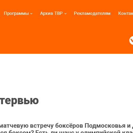
Программы
Архив ТВР
Рекламодателям
Конта
нтервью
 матчевую встречу боксёров Подмосковья и 
ся боксом? Есть ли шанс у олимпийской кла