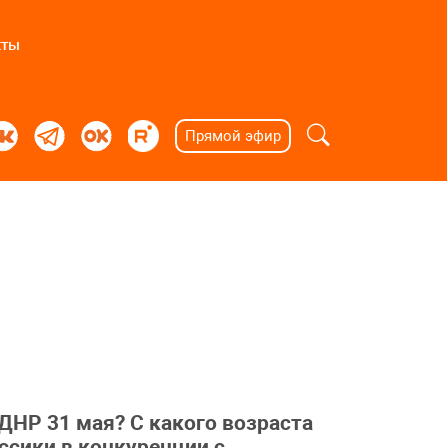
кты
Прямой эфир
ДНР 31 мая? С какого возраста
ссики в конкуренции с