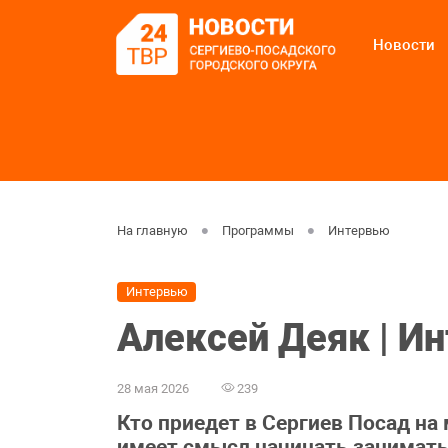
Новости
На главную
Программы
Интервью
Интервью
Алексей Деяк | И
28 мая 2026
239
Кто приедет в Сергиев Посад на
имеет смысл начинать занимать