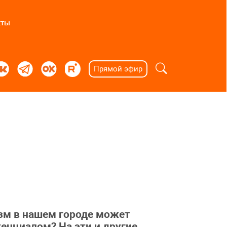
кты
Прямой эфир
изм в нашем городе может
енциалом? На эти и другие