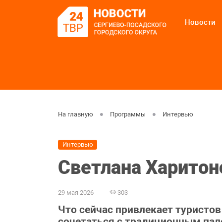
Новости
На главную
Программы
Интервью
Интервью
Светлана Харитон
29 мая 2026
303
Что сейчас привлекает туристо
сочетаться с традиционным пал