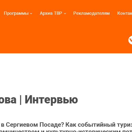
Программы
Архив ТВР
Рекламодателям
Конта
ова | Интервью
в в Сергиевом Посаде? Как событийный тур
омничеством и культурно‑историческим пот