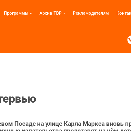
Программы
Архив ТВР
Рекламодателям
Конта
нтервью
вом Посаде на улице Карла Маркса вновь 
нижные издательства представят на нём де