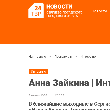
Новости
На главную
Программы
Интервью
Интервью
Анна Зайкина | И
7 июля 2026
225
В ближайшие выходные в Сергие
«Игра в буквы». Традиционно к