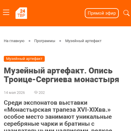
Прямой эфир
На главную
Программы
Музейный артефакт
Музейный артефакт
Музейный артефакт. Опись
Троице-Сергиева монастыря
14 мая 2026
202
Среди экспонатов выставки
«Монастырская трапеза XVI-XIXвв.»
особое место занимают уникальные
серебряные чарки и братины с
назидательными надписями, редкое