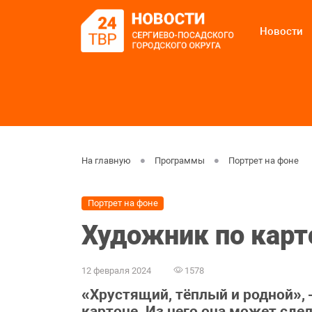
Новости
На главную
Программы
Портрет на фоне
Портрет на фоне
Художник по карто
12 февраля 2024
1578
«Хрустящий, тёплый и родной»,
картоне. Из него она может сде