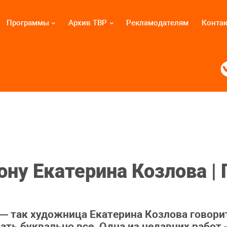
Программы
Архив ТВР
Рекламодателям
Конта
ну Екатерина Козлова | 
 — так художница Екатерина Козлова говор
лать буквально все. Одна из недавних работ