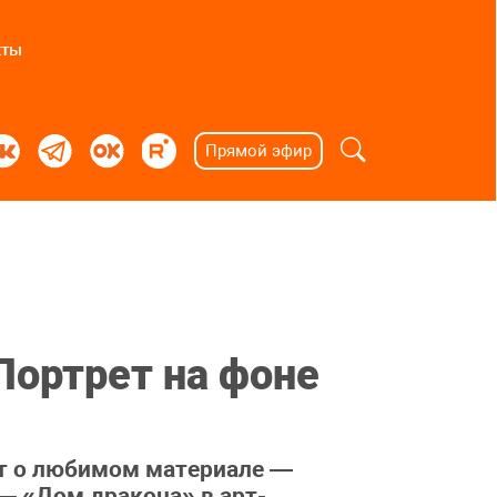
кты
Прямой эфир
Портрет на фоне
ит о любимом материале —
 — «Дом дракона» в арт-