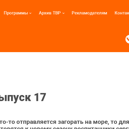
Программы
Архив ТВР
Рекламодателям
Конта
Выпуск 17
кто-то отправляется загорать на море, то д
отовятся к новому сезону воспитанники се