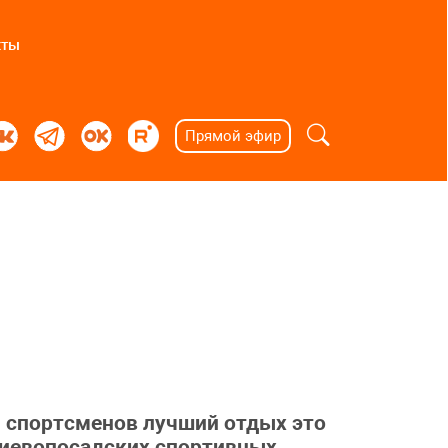
кты
Прямой эфир
ля спортсменов лучший отдых это
ргиевопосадских спортивных