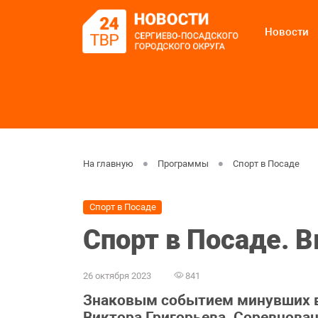
Новости
На главную
Программы
Спорт в Посаде
Спорт в Посаде
Спорт в Посаде. 
26 октября 2023
841
Знаковым событием минувших в
Виктора Григорьева. Соревнован