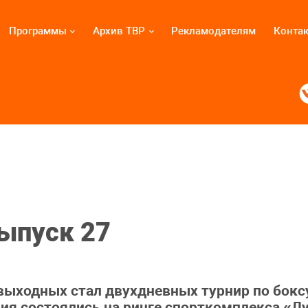
Программы
Архив ТВР
Рекламодателям
Конта
Выпуск 27
ыходных стал двухдневных турнир по бокс
ия состоялись на ринге спорткомплекса «Лу