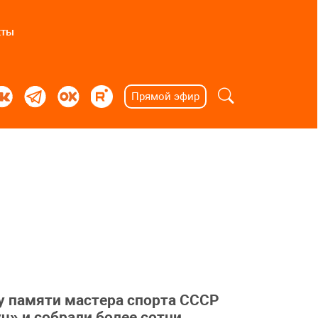
кты
Прямой эфир
у памяти мастера спорта СССР
ч» и собрали более сотни