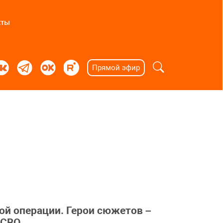
кты
Прямой эфир
й операции. Герои сюжетов –
 СВО.