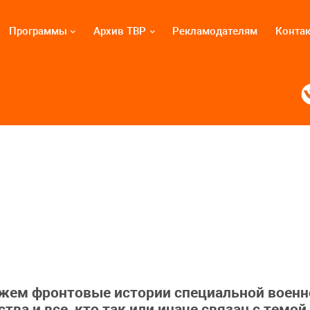
Программы
Архив ТВР
Рекламодателям
Конта
жем фронтовые истории специальной военно
ва и все, кто так или иначе связан с темой