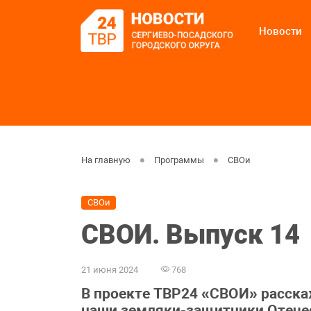
Новости
На главную
Программы
СВОи
СВОи
СВОИ. Выпуск 14
21 июня 2024
768
В проекте ТВР24 «СВОИ» расска
наши земляки-защитники Отечест