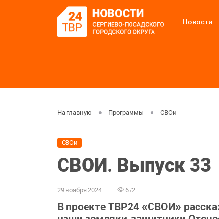
Новости
На главную
Программы
СВОи
СВОи
СВОИ. Выпуск 33
29 ноября 2024
672
В проекте ТВР24 «СВОИ» расска
наши земляки-защитники Отечест