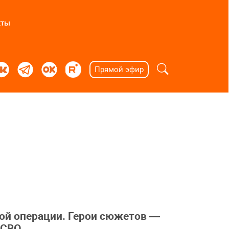
кты
Прямой эфир
ой операции. Герои сюжетов —
 СВО.