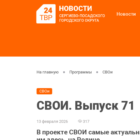
Новости
На главную
Программы
СВОи
СВОи
СВОИ. Выпуск 71
13 февраля 2026
317
В проекте СВОИ самые актуальны
им здесь, на Родине.