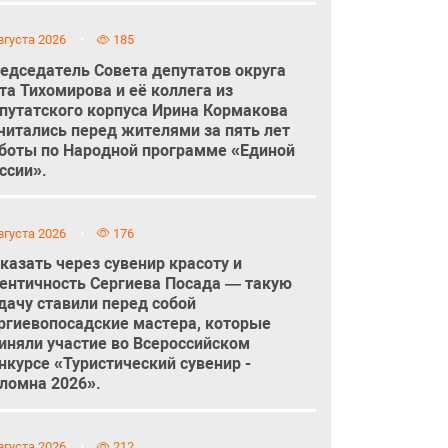
вгуста 2026
185
едседатель Совета депутатов округа
та Тихомирова и её коллега из
путатского корпуса Ирина Кормакова
читались перед жителями за пять лет
боты по Народной программе «Единой
ссии».
вгуста 2026
176
казать через сувенир красоту и
ентичность Сергиева Посада — такую
дачу ставили перед собой
ргиевопосадские мастера, которые
иняли участие во Всероссийском
нкурсе «Туристический сувенир -
ломна 2026».
вгуста 2026
212