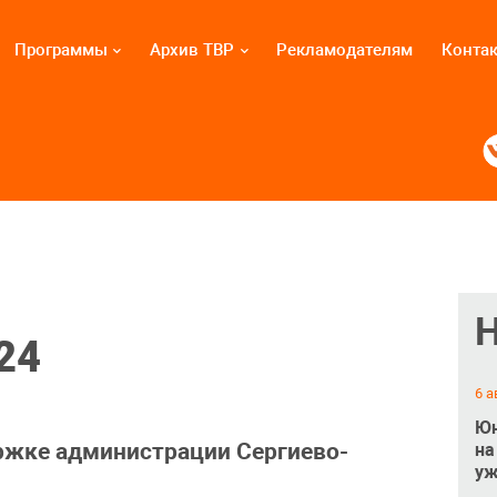
Программы
Архив ТВР
Рекламодателям
Конта
24
6 а
Юн
ржке администрации Сергиево-
на
уж