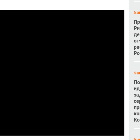
6 а
Пр
Ри
де
от
ра
Ро
6 а
По
ид
за
се
пр
ко
Ко
6 а