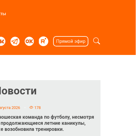
кты
Прямой эфир
Новости
вгуста 2026
178
ошеская команда по футболу, несмотря
 продолжающиеся летние каникулы,
е возобновила тренировки.