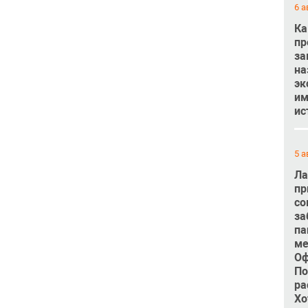
6 а
Ка
пр
за
на
эк
им
ис
5 а
Ла
пр
со
за
па
ме
Оф
По
ра
Хо