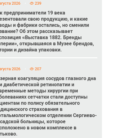
вгуста 2026
239
к предприниматели 19 века
езентовали свою продукцию, и какие
воды и фабрики остались, но сменили
звание? Об этом рассказывает
спозиция «Выставка 1882. Бренды
перии», открывшаяся в Музее брендов,
тории и дизайна упаковки.
вгуста 2026
207
зерная коагуляция сосудов глазного дна
и диабетической ретинопатии и
временные методы хирургии при
болеваниях сетчатки стали доступны
циентам по полису обязательного
дицинского страхования в
тальмологическом отделении Сергиево-
садской больницы, которое
сположено в новом комплексе в
тьково.