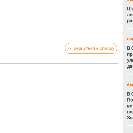
Шк
ле
ра
6 а
В 
<< Вернуться к списку
пр
ул
дв
6 а
В 
По
вс
по
Зв