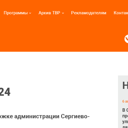
Программы
Архив ТВР
Рекламодателям
Конта
24
6 а
В 
ржке администрации Сергиево-
пр
ул
дв