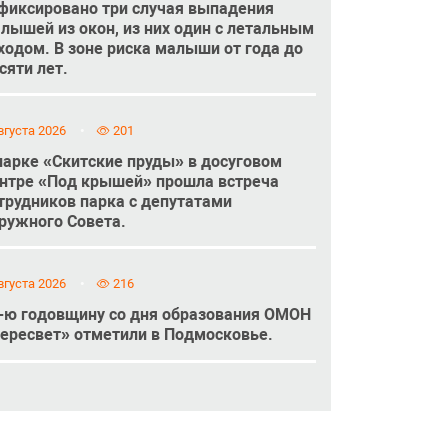
фиксировано три случая выпадения
лышей из окон, из них один с летальным
ходом. В зоне риска малыши от года до
сяти лет.
вгуста 2026
201
парке «Скитские пруды» в досуговом
нтре «Под крышей» прошла встреча
трудников парка с депутатами
ружного Совета.
вгуста 2026
216
-ю годовщину со дня образования ОМОН
ересвет» отметили в Подмосковье.