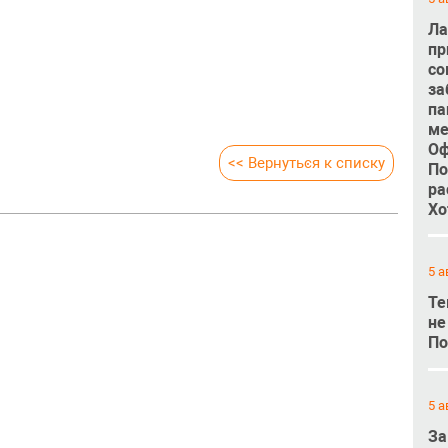
Ла
пр
со
за
па
ме
Оф
<< Вернуться к списку
По
ра
Хо
5 а
Те
не
По
5 а
За