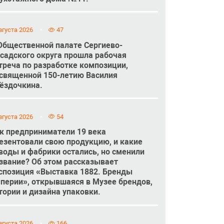
вгуста 2026
47
Общественной палате Сергиево-
садского округа прошла рабочая
треча по разработке композиции,
священной 150-летию Василия
ёздочкина.
вгуста 2026
54
к предприниматели 19 века
езентовали свою продукцию, и какие
воды и фабрики остались, но сменили
звание? Об этом рассказывает
спозиция «Выставка 1882. Бренды
перии», открывшаяся в Музее брендов,
тории и дизайна упаковки.
вгуста 2026
166