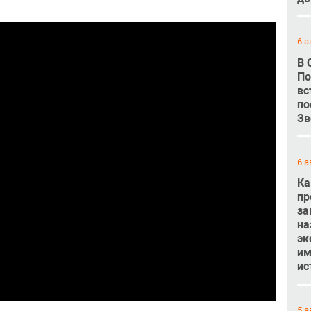
6 а
В 
По
вс
по
Зв
6 а
Ка
пр
за
на
эк
им
ис
5 а