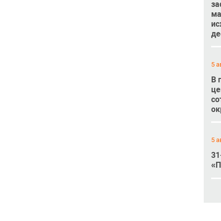
за
ма
ис
де
5 а
В 
це
со
ок
5 а
31
«П