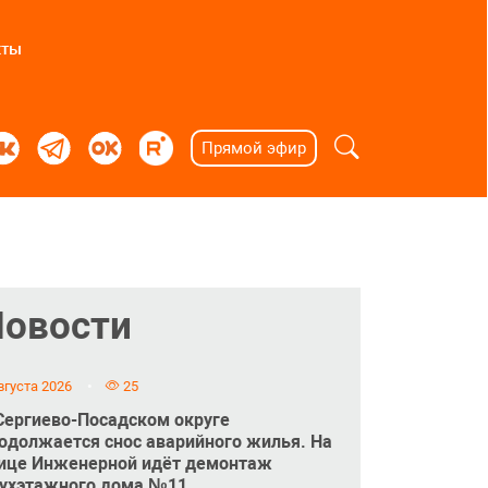
кты
Прямой эфир
Новости
вгуста 2026
25
Сергиево-Посадском округе
одолжается снос аварийного жилья. На
ице Инженерной идёт демонтаж
ухэтажного дома №11.