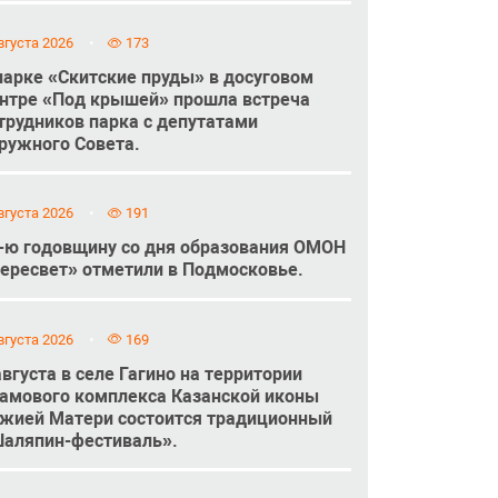
вгуста 2026
173
парке «Скитские пруды» в досуговом
нтре «Под крышей» прошла встреча
трудников парка с депутатами
ружного Совета.
вгуста 2026
191
-ю годовщину со дня образования ОМОН
ересвет» отметили в Подмосковье.
вгуста 2026
169
августа в селе Гагино на территории
амового комплекса Казанской иконы
жией Матери состоится традиционный
аляпин-фестиваль».