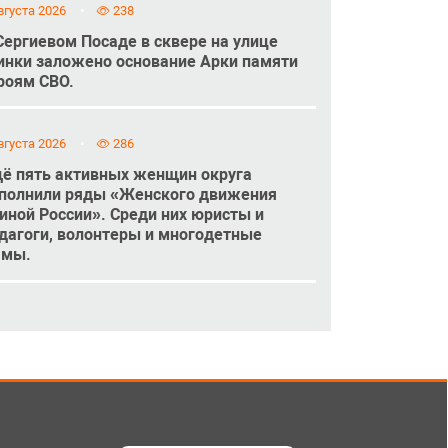
вгуста 2026
238
Сергиевом Посаде в сквере на улице
инки заложено основание Арки памяти
роям СВО.
вгуста 2026
286
ё пять активных женщин округа
полнили ряды «Женского движения
иной России». Среди них юристы и
дагоги, волонтеры и многодетные
амы.