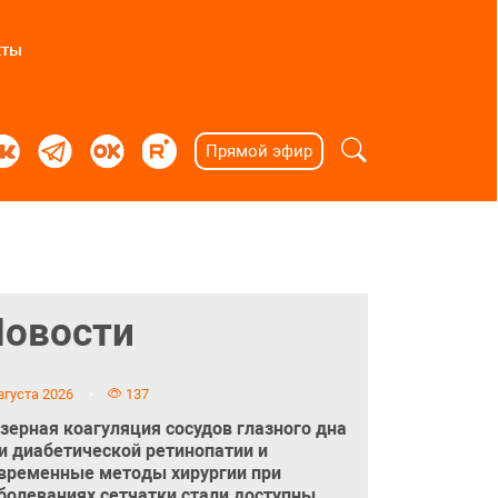
кты
Прямой эфир
Новости
вгуста 2026
137
зерная коагуляция сосудов глазного дна
и диабетической ретинопатии и
временные методы хирургии при
болеваниях сетчатки стали доступны