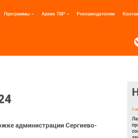
Программы
Архив ТВР
Рекламодателям
Конта
24
5 а
Ла
ржке администрации Сергиево-
пр
со
за