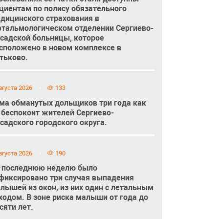
циентам по полису обязательного
дицинского страхования в
тальмологическом отделении Сергиево-
садской больницы, которое
сположено в новом комплексе в
тьково.
вгуста 2026
133
ма обманутых дольщиков три года как
 беспокоит жителей Сергиево-
садского городского округа.
вгуста 2026
190
 последнюю неделю было
фиксировано три случая выпадения
лышей из окон, из них один с летальным
ходом. В зоне риска малыши от года до
сяти лет.