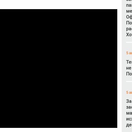
па
ме
Оф
По
ра
Хо
5 а
Те
не
По
5 а
За
за
ма
ис
де