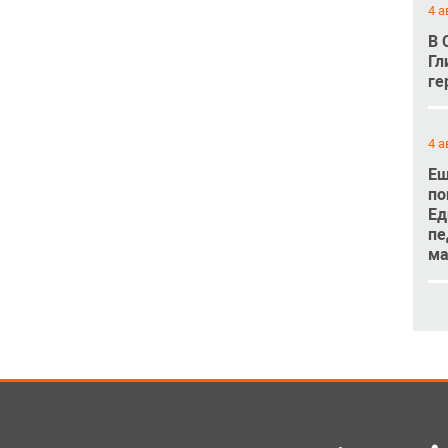
4 а
В 
Гл
ге
4 а
Ещ
по
Ед
пе
м