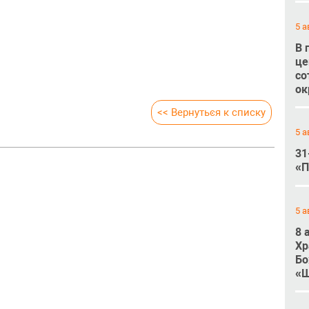
5 а
В 
це
со
ок
<< Вернуться к списку
5 а
31
«П
5 а
8 
Хр
Бо
«Ш