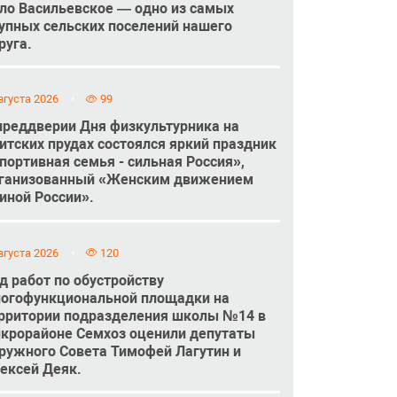
ло Васильевское — одно из самых
упных сельских поселений нашего
руга.
вгуста 2026
99
преддверии Дня физкультурника на
итских прудах состоялся яркий праздник
портивная семья - сильная Россия»,
ганизованный «Женским движением
иной России».
вгуста 2026
120
д работ по обустройству
огофункциональной площадки на
рритории подразделения школы №14 в
крорайоне Семхоз оценили депутаты
ружного Совета Тимофей Лагутин и
ексей Деяк.