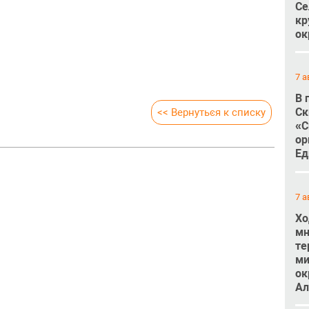
Се
кр
ок
7 а
В 
Ск
<< Вернуться к списку
«С
ор
Ед
7 а
Хо
мн
те
ми
ок
Ал