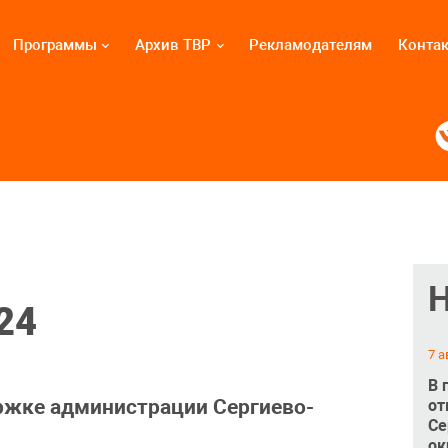
Программы
Архив ТВР
Рекламодателям
Конта
24
7 а
В 
ржке администрации Сергиево-
от
Се
ок