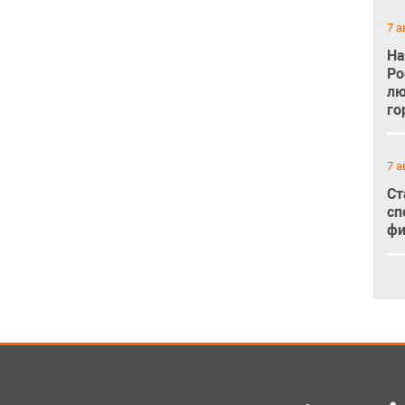
7 а
На
Ро
лю
го
7 а
Ст
сп
фи