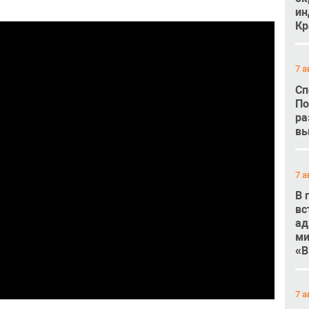
ин
Кр
7 а
Сп
По
ра
вы
7 а
В 
вс
ад
ми
«В
7 а