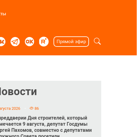
кты
Прямой эфир
Новости
вгуста 2026
86
преддверии Дня строителей, который
мечается 9 августа, депутат Госдумы
ргей Пахомов, совместно с депутатами
ружного Совета посетили