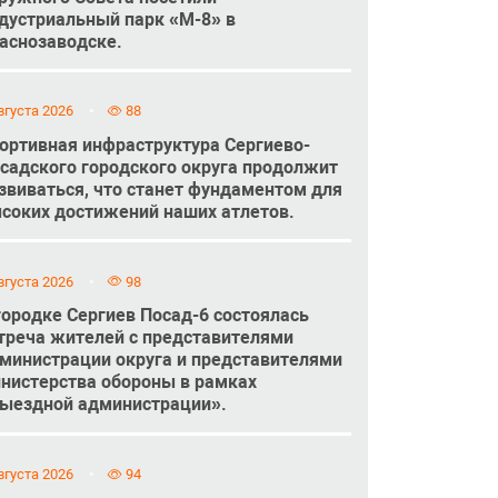
дустриальный парк «М-8» в
аснозаводске.
вгуста 2026
88
ортивная инфраструктура Сергиево-
садского городского округа продолжит
звиваться, что станет фундаментом для
соких достижений наших атлетов.
вгуста 2026
98
городке Сергиев Посад-6 состоялась
треча жителей с представителями
министрации округа и представителями
нистерства обороны в рамках
ыездной администрации».
вгуста 2026
94