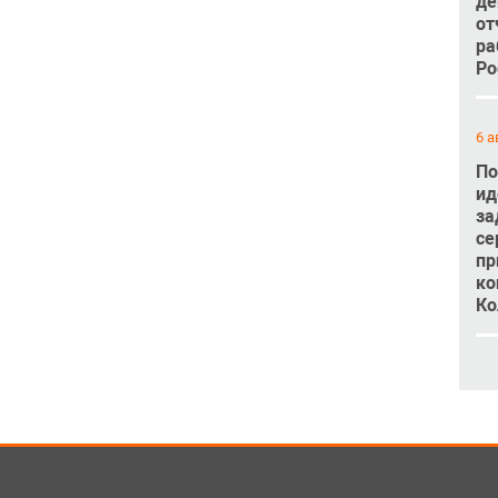
де
от
ра
Ро
6 а
По
ид
за
се
пр
ко
Ко