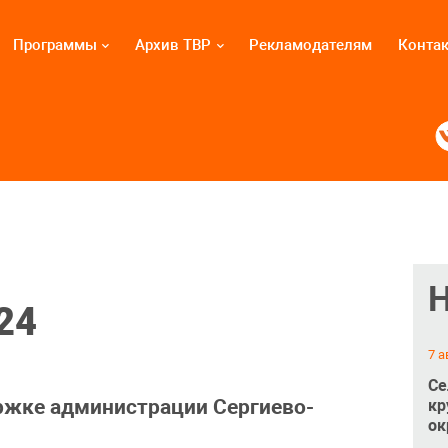
Программы
Архив ТВР
Рекламодателям
Конта
24
7 а
Се
ржке администрации Сергиево-
кр
ок