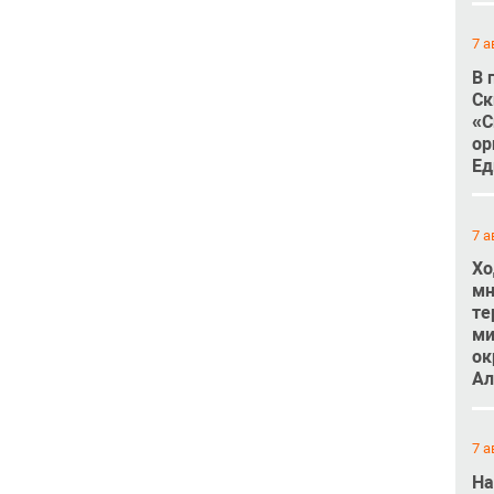
7 а
В 
Ск
«С
ор
Ед
7 а
Хо
мн
те
ми
ок
Ал
7 а
На