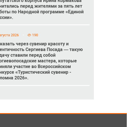
путатского корпуса Ирина Кормакова
читались перед жителями за пять лет
боты по Народной программе «Единой
ссии».
вгуста 2026
190
казать через сувенир красоту и
ентичность Сергиева Посада — такую
дачу ставили перед собой
ргиевопосадские мастера, которые
иняли участие во Всероссийском
нкурсе «Туристический сувенир -
ломна 2026».