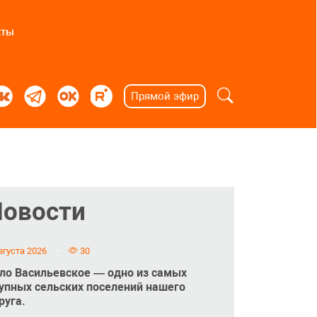
кты
Прямой эфир
Новости
вгуста 2026
30
ло Васильевское — одно из самых
упных сельских поселений нашего
руга.