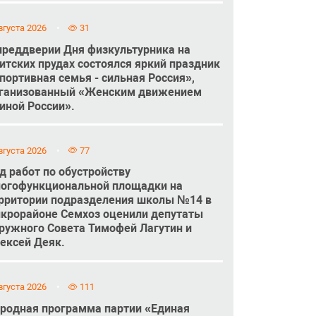
вгуста 2026
31
преддверии Дня физкультурника на
итских прудах состоялся яркий праздник
портивная семья - сильная Россия»,
ганизованный «Женским движением
иной России».
вгуста 2026
77
д работ по обустройству
огофункциональной площадки на
рритории подразделения школы №14 в
крорайоне Семхоз оценили депутаты
ружного Совета Тимофей Лагутин и
ексей Деяк.
вгуста 2026
111
родная программа партии «Единая