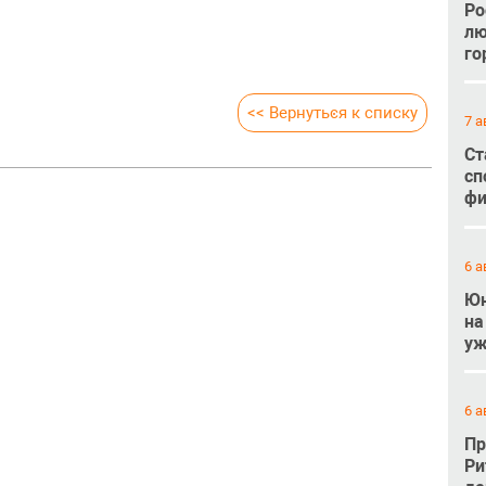
Ро
лю
го
<< Вернуться к списку
7 а
Ст
сп
фи
6 а
Юн
на
уж
6 а
Пр
Ри