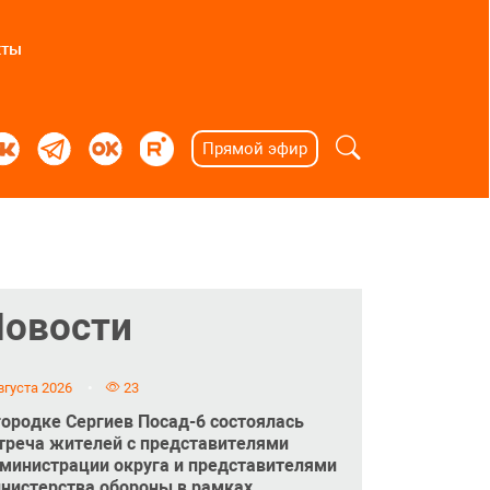
кты
Прямой эфир
Новости
вгуста 2026
23
городке Сергиев Посад-6 состоялась
треча жителей с представителями
министрации округа и представителями
нистерства обороны в рамках