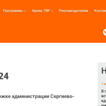
Программы
Архив ТВР
Рекламодателям
Конта
24
7 а
В 
ржке администрации Сергиево-
вс
ад
ми