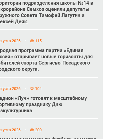
рритории подразделения школы №14 в
крорайоне Семхоз оценили депутаты
ружного Совета Тимофей Лагутин и
ексей Деяк.
вгуста 2026
115
родная программа партии «Единая
ссия» открывает новые горизонты для
бителей спорта Сергиево-Посадского
родского округа.
вгуста 2026
104
адион «Луч» готовят к масштабному
ортивному празднику Дню
зкультурника.
вгуста 2026
200