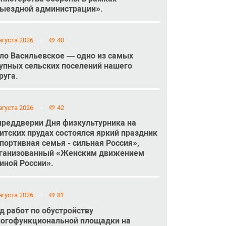
ыездной администрации».
вгуста 2026
40
ло Васильевское — одно из самых
упных сельских поселений нашего
руга.
вгуста 2026
42
преддверии Дня физкультурника на
итских прудах состоялся яркий праздник
портивная семья - сильная Россия»,
ганизованный «Женским движением
иной России».
вгуста 2026
81
д работ по обустройству
огофункциональной площадки на