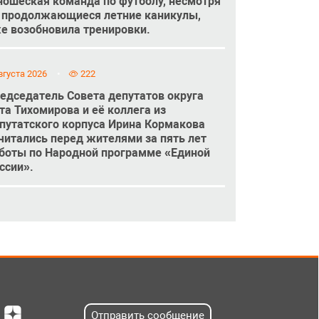
ошеская команда по футболу, несмотря
 продолжающиеся летние каникулы,
е возобновила тренировки.
вгуста 2026
222
едседатель Совета депутатов округа
та Тихомирова и её коллега из
путатского корпуса Ирина Кормакова
читались перед жителями за пять лет
боты по Народной программе «Единой
ссии».
Отправить сообщение