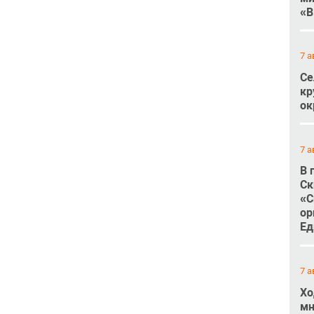
«В
7 а
Се
кр
ок
7 а
В 
Ск
«С
ор
Ед
7 а
Хо
мн