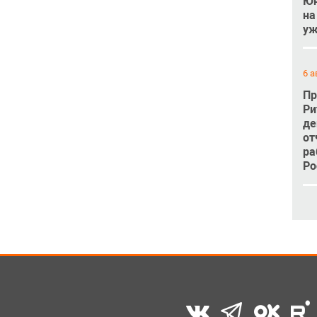
Юн
на
уж
6 а
Пр
Ри
де
от
ра
Ро