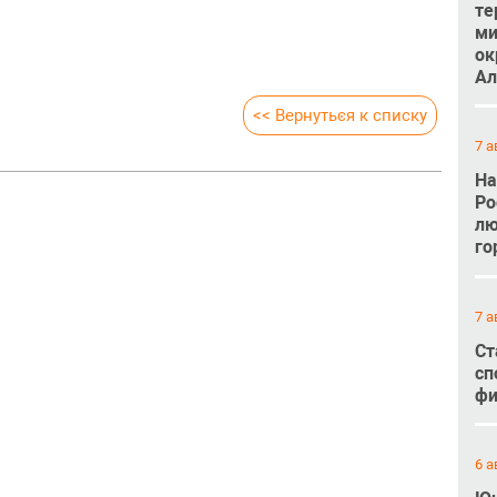
те
ми
ок
Ал
<< Вернуться к списку
7 а
На
Ро
лю
го
7 а
Ст
сп
фи
6 а