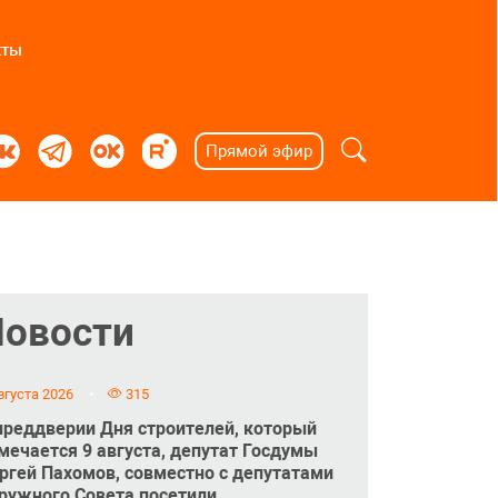
кты
Прямой эфир
Новости
вгуста 2026
315
преддверии Дня строителей, который
мечается 9 августа, депутат Госдумы
ргей Пахомов, совместно с депутатами
ружного Совета посетили