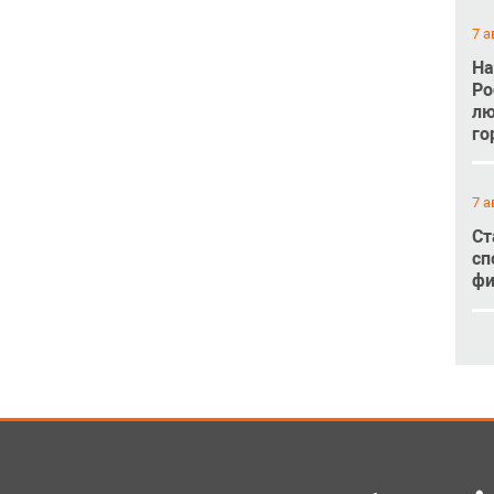
7 а
На
Ро
лю
го
7 а
Ст
сп
фи