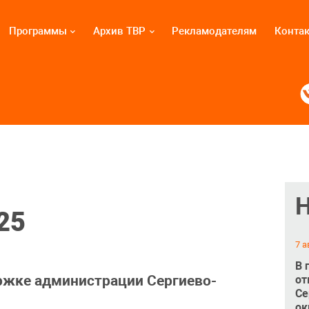
Программы
Архив ТВР
Рекламодателям
Конта
25
7 а
В 
ржке администрации Сергиево-
от
Се
ок