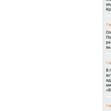
ин
Кр
7 а
Сп
По
ра
вы
7 а
В 
вс
ад
ми
«В
7 а