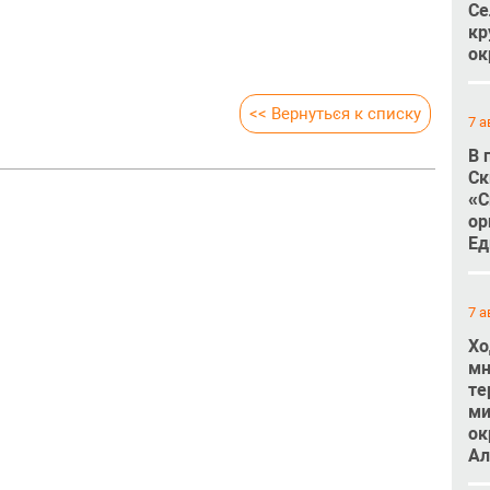
Се
кр
ок
<< Вернуться к списку
7 а
В 
Ск
«С
ор
Ед
7 а
Хо
мн
те
ми
ок
Ал