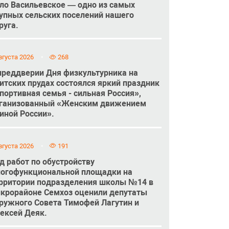
ло Васильевское — одно из самых
упных сельских поселений нашего
руга.
вгуста 2026
268
преддверии Дня физкультурника на
итских прудах состоялся яркий праздник
портивная семья - сильная Россия»,
ганизованный «Женским движением
иной России».
вгуста 2026
191
д работ по обустройству
огофункциональной площадки на
рритории подразделения школы №14 в
крорайоне Семхоз оценили депутаты
ружного Совета Тимофей Лагутин и
ексей Деяк.