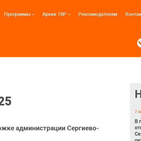
Программы
Архив ТВР
Рекламодателям
Конта
25
7 а
В 
ржке администрации Сергиево-
от
Се
ок