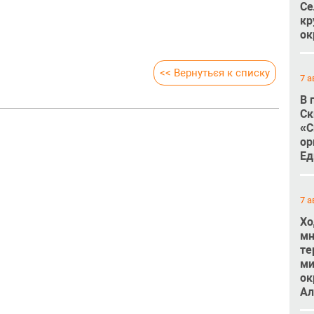
Се
кр
ок
<< Вернуться к списку
7 а
В 
Ск
«С
ор
Ед
7 а
Хо
мн
те
ми
ок
Ал