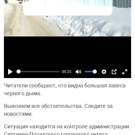
00:23
Play
Mute
Settings
PIP
Ente
Читатели сообщают, что видна большая завеса
fulls
черного дыма.
Выясняем все обстоятельства. Следите за
новостями.
Ситуация находится на контроле администрации
Сергиево-Посадского городского округа.