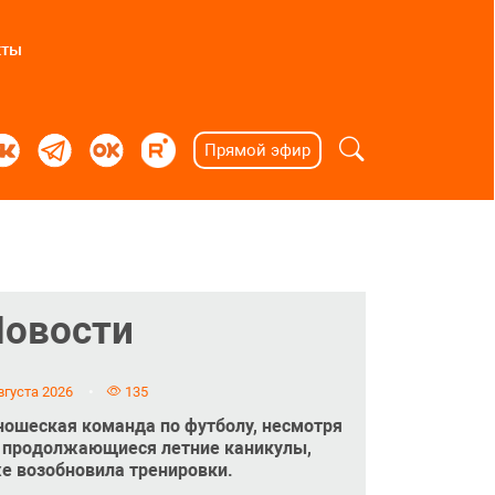
кты
Прямой эфир
Новости
вгуста 2026
135
ошеская команда по футболу, несмотря
 продолжающиеся летние каникулы,
е возобновила тренировки.