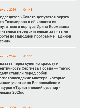
вгуста 2026
143
едседатель Совета депутатов округа
та Тихомирова и её коллега из
путатского корпуса Ирина Кормакова
читались перед жителями за пять лет
боты по Народной программе «Единой
ссии».
вгуста 2026
136
казать через сувенир красоту и
ентичность Сергиева Посада — такую
дачу ставили перед собой
ргиевопосадские мастера, которые
иняли участие во Всероссийском
нкурсе «Туристический сувенир -
ломна 2026».
вгуста 2026
184