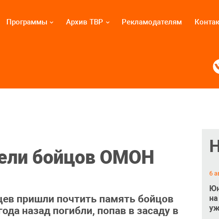
Программы
Архив ТВР
Рекламодателям
Конта
ибели бойцов ОМОН
6 а
Юн
цев пришли почтить память бойцов
на
уж
ода назад погибли, попав в засаду в