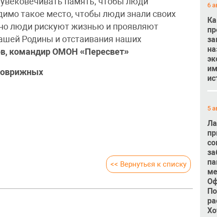
о увековечивать память, чтобы люди
6 а
димо такое место, чтобы люди знали своих
Ка
евно люди рискуют жизнью и проявляют
пр
ашей Родины и отстаивания наших
за
на
ов, командир ОМОН «Пересвет»
эк
им
 Коврижных
ис
5 а
Ла
пр
со
за
па
<< Вернуться к списку
ме
Оф
По
ра
Хо