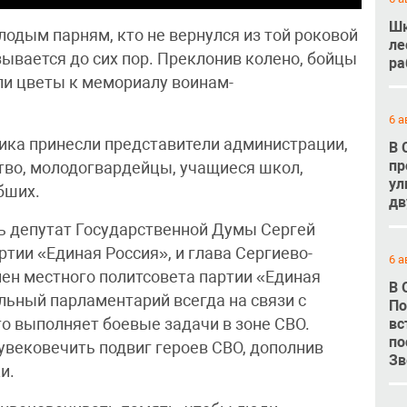
Шк
олодым парням, кто не вернулся из той роковой
ле
ывается до сих пор. Преклонив колено, бойцы
ра
и цветы к мемориалу воинам-
6 а
ика принесли представители администрации,
В 
пр
тво, молодогвардейцы, учащиеся школ,
ул
бших.
дв
ь депутат Государственной Думы Сергей
ртии «Единая Россия», и глава Сергиево-
6 а
лен местного политсовета партии «Единая
В 
льный парламентарий всегда на связи с
По
вс
то выполняет боевые задачи в зоне СВО.
по
вековечить подвиг героев СВО, дополнив
Зв
и.