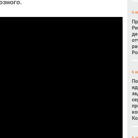
озного.
6 а
Пр
Ри
де
от
ра
Ро
6 а
По
ид
за
се
пр
ко
Ко
6 а