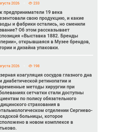
вгуста 2026
233
к предприниматели 19 века
езентовали свою продукцию, и какие
воды и фабрики остались, но сменили
звание? Об этом рассказывает
спозиция «Выставка 1882. Бренды
перии», открывшаяся в Музее брендов,
тории и дизайна упаковки.
вгуста 2026
198
зерная коагуляция сосудов глазного дна
и диабетической ретинопатии и
временные методы хирургии при
болеваниях сетчатки стали доступны
циентам по полису обязательного
дицинского страхования в
тальмологическом отделении Сергиево-
садской больницы, которое
сположено в новом комплексе в
тьково.