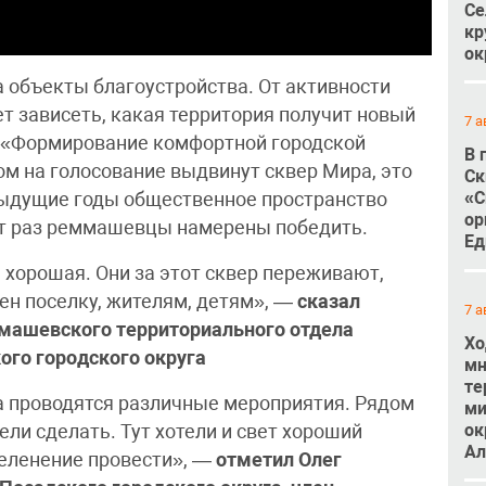
Се
кр
ок
а объекты благоустройства. От активности
ет зависеть, какая территория получит новый
7 а
а «Формирование комфортной городской
В 
ом на голосование выдвинут сквер Мира, это
Ск
«С
едыдущие годы общественное пространство
ор
тот раз реммашевцы намерены победить.
Ед
 хорошая. Они за этот сквер переживают,
ен поселку, жителям, детям», —
сказал
7 а
машевского территориального отдела
Хо
го городского округа
мн
те
а проводятся различные мероприятия. Рядом
ми
ок
ели сделать. Тут хотели и свет хороший
Ал
озеленение провести», —
отметил
Олег