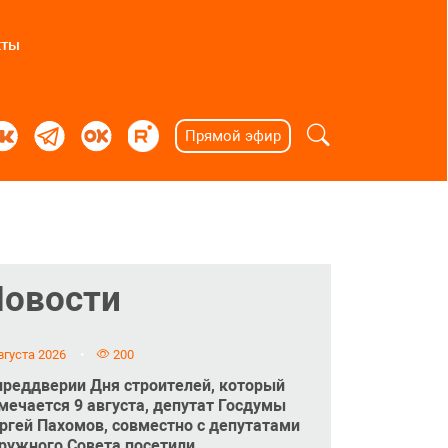
кты
Прямой эфир
Новости
вгуста 2026
200
преддверии Дня строителей, который
мечается 9 августа, депутат Госдумы
ргей Пахомов, совместно с депутатами
ружного Совета посетили