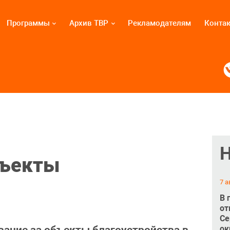
Программы
Архив ТВР
Рекламодателям
Конта
бъекты
7 а
В 
от
Се
ок