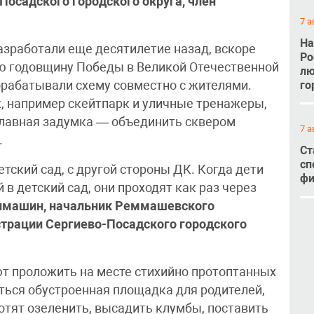
Посадского городского округа, член
7 а
На
азработали еще десятилетие назад, вскоре
Ро
-ю годовщину Победы в Великой Отечественной
лю
го
дорабатывали схему совместно с жителями.
, например скейтпарк и уличные тренажеры,
главная задумка — объединить сквером
7 а
.
Ст
сп
тский сад, с другой стороны ДК. Когда дети
фи
й в детский сад, они проходят как раз через
имашин, начальник Реммашевского
трации Сергиево-Посадского городского
 проложить на месте стихийно протоптанных
ься обустроенная площадка для родителей,
отят озеленить, высадить клумбы, поставить