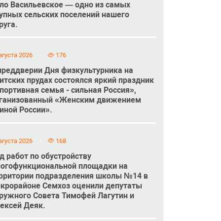
ло Васильевское — одно из самых
упных сельских поселений нашего
руга.
вгуста 2026
176
преддверии Дня физкультурника на
итских прудах состоялся яркий праздник
портивная семья - сильная Россия»,
ганизованный «Женским движением
иной России».
вгуста 2026
168
д работ по обустройству
огофункциональной площадки на
рритории подразделения школы №14 в
крорайоне Семхоз оценили депутаты
ружного Совета Тимофей Лагутин и
ексей Деяк.