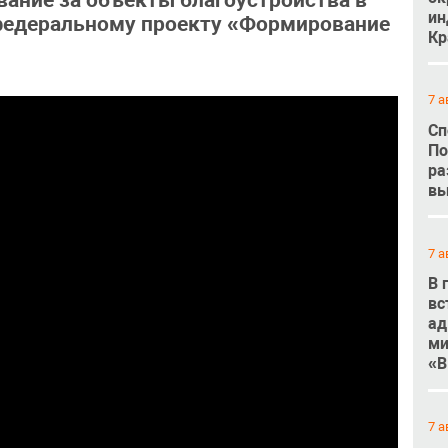
ование за объекты благоустройства в
ин
 федеральному проекту «Формирование
Кр
7 а
Сп
По
ра
вы
7 а
В 
вс
ад
ми
«В
7 а