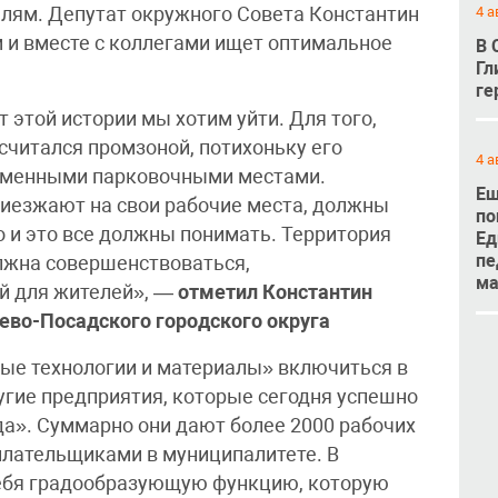
4 а
елям. Депутат окружного Совета Константин
 и вместе с коллегами ищет оптимальное
В 
Гл
ге
 этой истории мы хотим уйти. Для того,
считался промзоной, потихоньку его
4 а
ременными парковочными местами.
Ещ
риезжают на свои рабочие места, должны
по
о и это все должны понимать. Территория
Ед
пе
лжна совершенствоваться,
м
й для жителей», —
отметил
Константин
иево-Посадского городского округа
ые технологии и материалы» включиться в
угие предприятия, которые сегодня успешно
да». Суммарно они дают более 2000 рабочих
плательщиками в муниципалитете. В
себя градообразующую функцию, которую