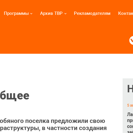
Программы
Архив ТВР
Рекламодателям
Конта
общее
5 а
Ла
бяного поселка предложили свою
пр
со
раструктуры, в частности создания
за