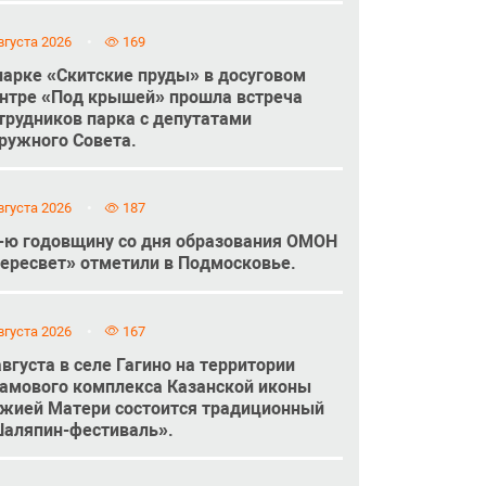
вгуста 2026
169
парке «Скитские пруды» в досуговом
нтре «Под крышей» прошла встреча
трудников парка с депутатами
ружного Совета.
вгуста 2026
187
-ю годовщину со дня образования ОМОН
ересвет» отметили в Подмосковье.
вгуста 2026
167
августа в селе Гагино на территории
амового комплекса Казанской иконы
жией Матери состоится традиционный
аляпин-фестиваль».