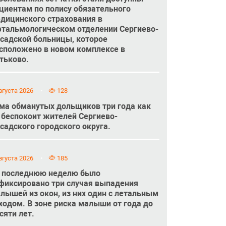
циентам по полису обязательного
дицинского страхования в
тальмологическом отделении Сергиево-
садской больницы, которое
сположено в новом комплексе в
тьково.
вгуста 2026
128
ма обманутых дольщиков три года как
 беспокоит жителей Сергиево-
садского городского округа.
вгуста 2026
185
 последнюю неделю было
фиксировано три случая выпадения
лышей из окон, из них один с летальным
ходом. В зоне риска малыши от года до
сяти лет.