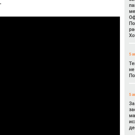
.
па
ме
Оф
По
ра
Хо
5 а
Те
не
По
5 а
За
за
ма
ис
де