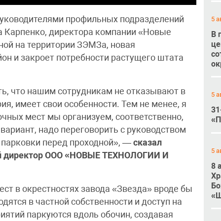
 руководителями профильных подразделений
5 а
а Карпенко, директора компании «Новые
В 
це
ной на территории ЗЭМЗа, новая
со
он и закроет потребности растущего штата
ок
ть, что нашим сотрудникам не отказывают в
5 а
ия, имеет свои особенности. Тем не менее, я
31
очных мест мы организуем, соответственно,
«П
 вариант, надо переговорить с руководством
 парковки перед проходной», —
сказал
5 а
ый директор ООО «НОВЫЕ ТЕХНОЛОГИИ И
8 
Хр
Бо
ст в окрестностях завода «Звезда» вроде бы
«Ш
одятся в частной собственности и доступ на
риятий паркуются вдоль обочин, создавая