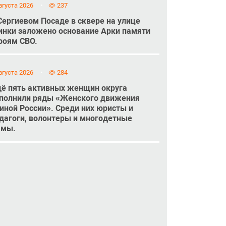
вгуста 2026
237
Сергиевом Посаде в сквере на улице
инки заложено основание Арки памяти
роям СВО.
вгуста 2026
284
ё пять активных женщин округа
полнили ряды «Женского движения
иной России». Среди них юристы и
дагоги, волонтеры и многодетные
амы.