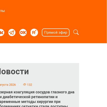
кты
Прямой эфир
Новости
вгуста 2026
132
зерная коагуляция сосудов глазного дна
и диабетической ретинопатии и
временные методы хирургии при
болеваниях сетчатки стали доступны