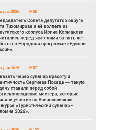
вгуста 2026
58
едседатель Совета депутатов округа
та Тихомирова и её коллега из
путатского корпуса Ирина Кормакова
читались перед жителями за пять лет
боты по Народной программе «Единой
ссии».
вгуста 2026
57
казать через сувенир красоту и
ентичность Сергиева Посада — такую
дачу ставили перед собой
ргиевопосадские мастера, которые
иняли участие во Всероссийском
нкурсе «Туристический сувенир -
ломна 2026».
вгуста 2026
102