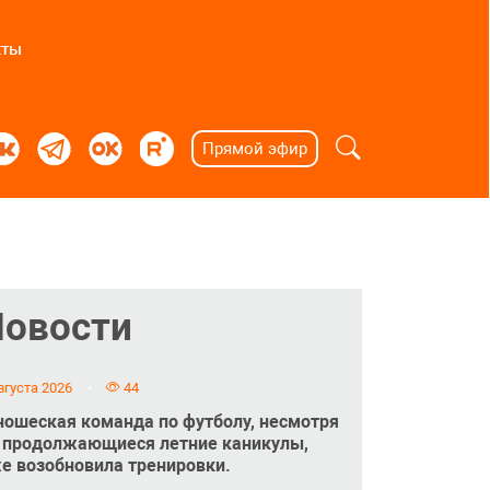
кты
Прямой эфир
Новости
вгуста 2026
44
ошеская команда по футболу, несмотря
 продолжающиеся летние каникулы,
е возобновила тренировки.