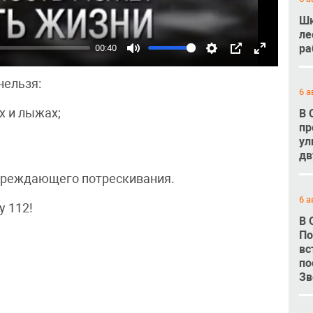
Шк
ле
ра
00:40
Mute
Settings
PIP
Enter
fullscreen
нельзя:
6 а
х и лыжах;
В 
пр
ул
дв
упреждающего потрескивания.
6 а
у 112!
В 
По
вс
по
Зв