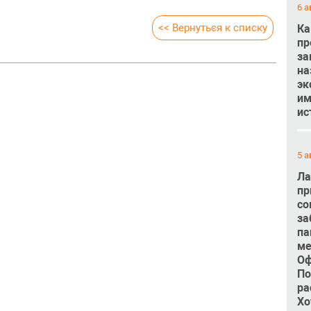
6 а
<< Вернуться к списку
Ка
пр
за
на
эк
им
ис
5 а
Ла
пр
со
за
па
ме
Оф
По
ра
Хо