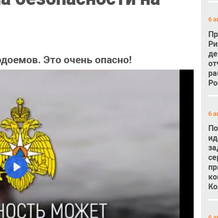
6 а
Пр
Ри
де
доемов. Это очень опасно!
от
ра
Ро
6 а
По
ид
за
се
пр
ко
Play
Ко
6 а