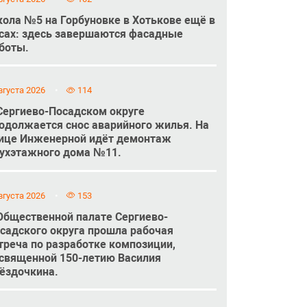
ола №5 на Горбуновке в Хотькове ещё в
сах: здесь завершаются фасадные
боты.
вгуста 2026
114
Сергиево-Посадском округе
одолжается снос аварийного жилья. На
ице Инженерной идёт демонтаж
ухэтажного дома №11.
вгуста 2026
153
Общественной палате Сергиево-
садского округа прошла рабочая
треча по разработке композиции,
священной 150-летию Василия
ёздочкина.