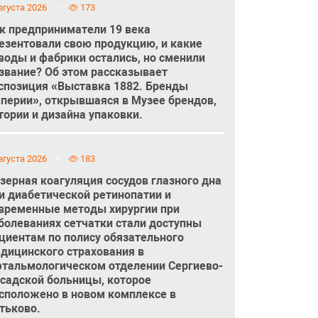
вгуста 2026
173
к предприниматели 19 века
езентовали свою продукцию, и какие
воды и фабрики остались, но сменили
звание? Об этом рассказывает
спозиция «Выставка 1882. Бренды
перии», открывшаяся в Музее брендов,
тории и дизайна упаковки.
вгуста 2026
183
зерная коагуляция сосудов глазного дна
и диабетической ретинопатии и
временные методы хирургии при
болеваниях сетчатки стали доступны
циентам по полису обязательного
дицинского страхования в
тальмологическом отделении Сергиево-
садской больницы, которое
сположено в новом комплексе в
тьково.