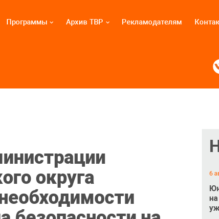
Программы
Архив ТВР
Рекламодателям
Конта
министрации
ого округа
6 а
Юн
 необходимости
на
уж
а безопасности на