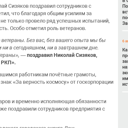
В 
ай Сизяков поздравил сотрудников с
По
вс
ил, что благодаря общим усилиям за
по
 не только провело ряд успешных испытаний,
Зв
ть. Особо отметил роль ветеранов.
ветераны. Без вас, без вашего опыта мы бы
6 а
 ни в сегодняшнем, ни в завтрашнем дне.
Ка
тераны»,
—
поздравил Николай Сизяков,
пр
за
 РКП».
на
эк
ившимся работникам почётные грамоты,
им
знак «За верность космосу» от госкорпорации
ис
харов и временно исполняющая обязанности
же поздравили сотрудников предприятия с