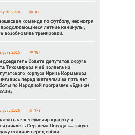
вгуста 2026
180
ошеская команда по футболу, несмотря
 продолжающиеся летние каникулы,
е возобновила тренировки.
вгуста 2026
187
едседатель Совета депутатов округа
та Тихомирова и её коллега из
путатского корпуса Ирина Кормакова
читались перед жителями за пять лет
боты по Народной программе «Единой
ссии».
вгуста 2026
178
казать через сувенир красоту и
ентичность Сергиева Посада — такую
дачу ставили перед собой