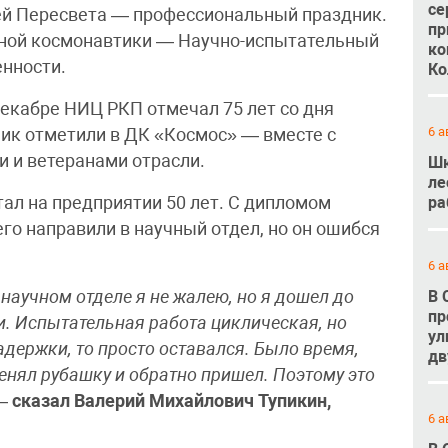
се
ей Пересвета — профессиональный праздник.
пр
нной космонавтики — Научно-испытательный
ко
нности.
Ко
екабре НИЦ РКП отмечал 75 лет со дня
6 а
ник отметили в ДК «Космос» — вместе с
и и ветеранами отрасли.
Шк
ле
ал на предприятии 50 лет. С дипломом
ра
го направили в научный отдел, но он ошибся
6 а
В 
 научном отделе я не жалею, но я дошел до
пр
. Испытательная работа циклическая, но
ул
адержки, то просто оставался. Было время,
дв
енял рубашку и обратно пришел. Поэтому это
—
сказал Валерий Михайлович Тупикин,
6 а