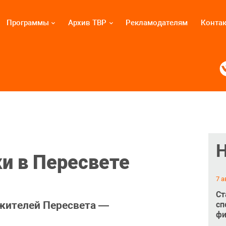
Программы
Архив ТВР
Рекламодателям
Конта
и в Пересвете
7 а
Ст
жителей Пересвета —
сп
фи