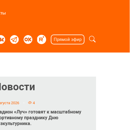
кты
Прямой эфир
Новости
вгуста 2026
4
адион «Луч» готовят к масштабному
ортивному празднику Дню
зкультурника.