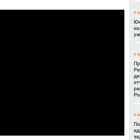
6 а
Юн
на
уж
6 а
Пр
Ри
де
от
ра
Ро
6 а
По
ид
за