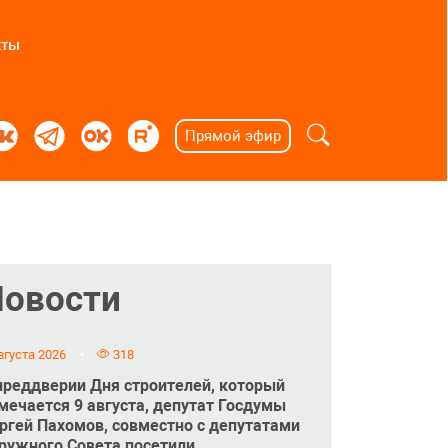
кты
Прямой эфир
Новости
вгуста 2026
318
преддверии Дня строителей, который
мечается 9 августа, депутат Госдумы
ргей Пахомов, совместно с депутатами
ружного Совета посетили