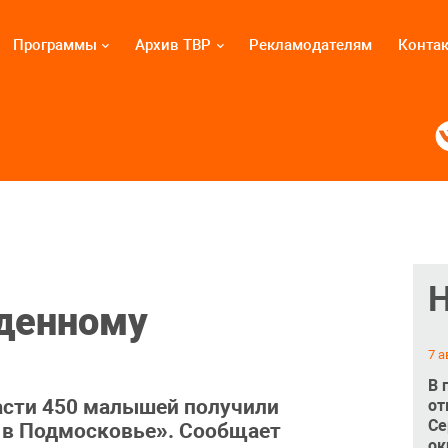
Программы
Архив ТВР
Рекламодателям
Конта
денному
7 а
В 
ласти 450 малышей получили
от
Се
 в Подмосковье». Сообщает
ок