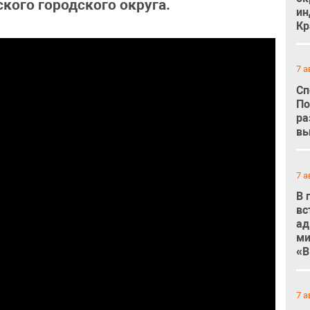
кого городского округа.
ин
Кр
7 а
Сп
По
ра
вы
7 а
В 
вс
ад
ми
«В
7 а