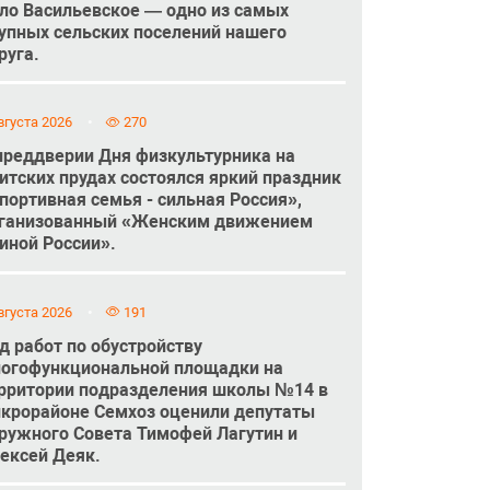
ло Васильевское — одно из самых
упных сельских поселений нашего
руга.
вгуста 2026
270
преддверии Дня физкультурника на
итских прудах состоялся яркий праздник
портивная семья - сильная Россия»,
ганизованный «Женским движением
иной России».
вгуста 2026
191
д работ по обустройству
огофункциональной площадки на
рритории подразделения школы №14 в
крорайоне Семхоз оценили депутаты
ружного Совета Тимофей Лагутин и
ексей Деяк.