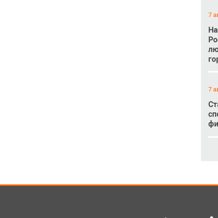
7 а
На
Ро
лю
го
7 а
Ст
сп
фи