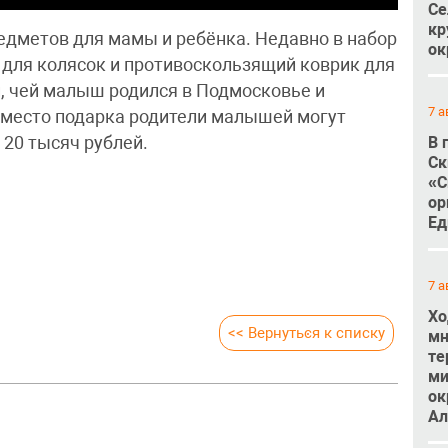
Се
кр
редметов для мамы и ребёнка. Недавно в набор
ок
для колясок и противоскользящий коврик для
и, чей малыш родился в Подмосковье и
7 а
Вместо подарка родители малышей могут
20 тысяч рублей.
В 
Ск
«С
ор
Ед
7 а
Хо
<< Вернуться к списку
мн
те
ми
ок
Ал