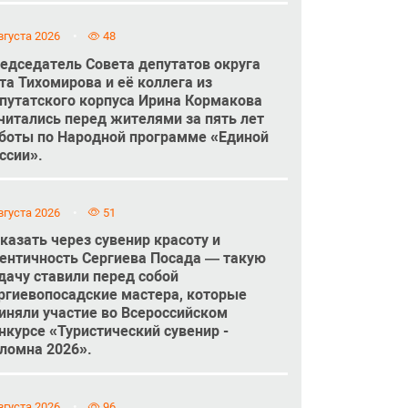
вгуста 2026
48
едседатель Совета депутатов округа
та Тихомирова и её коллега из
путатского корпуса Ирина Кормакова
читались перед жителями за пять лет
боты по Народной программе «Единой
ссии».
вгуста 2026
51
казать через сувенир красоту и
ентичность Сергиева Посада — такую
дачу ставили перед собой
ргиевопосадские мастера, которые
иняли участие во Всероссийском
нкурсе «Туристический сувенир -
ломна 2026».
вгуста 2026
96