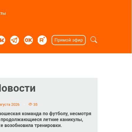
кты
Прямой эфир
Новости
вгуста 2026
35
ошеская команда по футболу, несмотря
 продолжающиеся летние каникулы,
е возобновила тренировки.