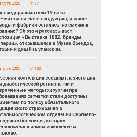
вгуста 2026
171
к предприниматели 19 века
езентовали свою продукцию, и какие
воды и фабрики остались, но сменили
звание? Об этом рассказывает
спозиция «Выставка 1882. Бренды
перии», открывшаяся в Музее брендов,
тории и дизайна упаковки.
вгуста 2026
182
зерная коагуляция сосудов глазного дна
и диабетической ретинопатии и
временные методы хирургии при
болеваниях сетчатки стали доступны
циентам по полису обязательного
дицинского страхования в
тальмологическом отделении Сергиево-
садской больницы, которое
сположено в новом комплексе в
тьково.