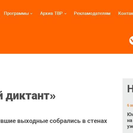
Программы
Архив ТВР
Рекламодателям
Конта
й диктант»
6 а
Юн
увшие выходные собрались в стенах
на
уж