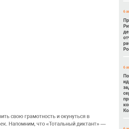
6 а
Пр
Ри
де
от
ра
Ро
6 а
По
ид
за
се
пр
ко
Ко
ить свою грамотность и окунуться в
ек. Напомним, что «Тотальный диктант» —
6 а