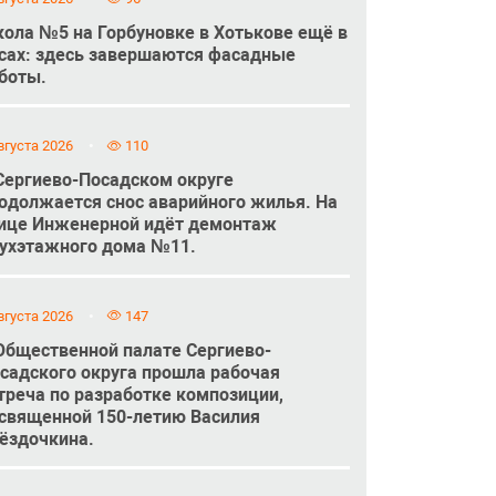
ола №5 на Горбуновке в Хотькове ещё в
сах: здесь завершаются фасадные
боты.
вгуста 2026
110
Сергиево-Посадском округе
одолжается снос аварийного жилья. На
ице Инженерной идёт демонтаж
ухэтажного дома №11.
вгуста 2026
147
Общественной палате Сергиево-
садского округа прошла рабочая
треча по разработке композиции,
священной 150-летию Василия
ёздочкина.