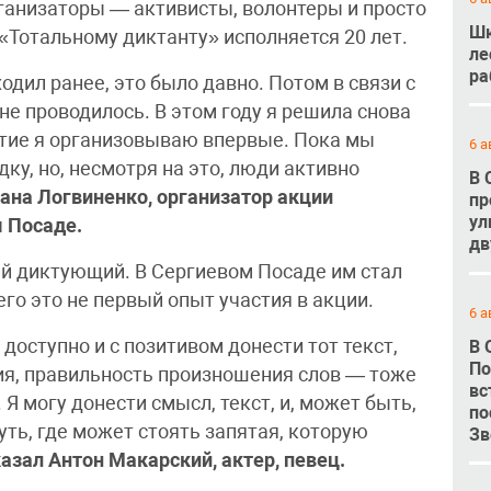
рганизаторы — активисты, волонтеры и просто
Шк
 «Тотальному диктанту» исполняется 20 лет.
ле
ра
одил ранее, это было давно. Потом в связи с
е проводилось. В этом году я решила снова
ятие я организовываю впервые. Пока мы
6 а
у, но, несмотря на это, люди активно
В 
ана Логвиненко, организатор акции
пр
ул
 Посаде.
дв
й диктующий. В Сергиевом Посаде им стал
его это не первый опыт участия в акции.
6 а
 доступно и с позитивом донести тот текст,
В 
По
ия, правильность произношения слов — тоже
вс
Я могу донести смысл, текст, и, может быть,
по
уть, где может стоять запятая, которую
Зв
казал
Антон Макарский, актер, певец.