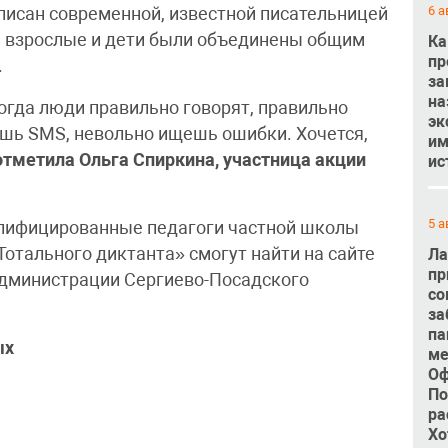
6 а
аписан современной, известной писательницей
а взрослые и дети были объединены общим
Ка
пр
.
за
на
огда люди правильно говорят, правильно
эк
ешь SMS, невольно ищешь ошибки. Хочется,
им
отметила
Ольга Спиркина, участница акции
ис
5 а
алифицированные педагоги частной школы
отального диктанта» смогут найти на сайте
Ла
пр
администрации Сергиево-Посадского
со
за
па
ых
ме
Оф
По
ра
Хо