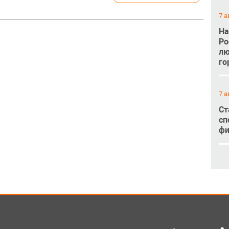
7 а
На
Ро
лю
го
7 а
Ст
сп
фи