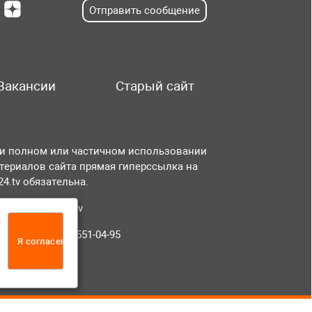
Отправить сообщение
Вакансии
Старый сайт
и полном или частичном использовании
териалов сайта прямая гиперссылка на
r24.tv обязательна.
чта:
info@tvr24.tv
а
лефон: +7 (496) 551-04-95
Я согласен