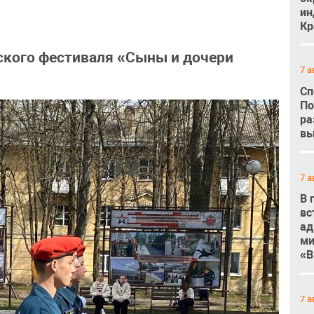
ин
Кр
ского фестиваля «Сыны и дочери
7 а
Сп
По
ра
вы
7 а
В 
вс
ад
ми
«В
7 а