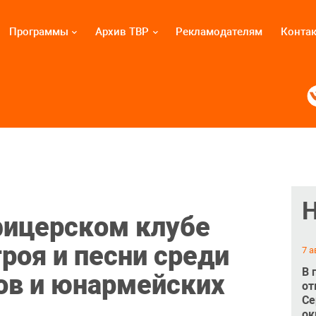
Программы
Архив ТВР
Рекламодателям
Конта
фицерском клубе
роя и песни среди
7 а
В 
ов и юнармейских
от
Се
ок