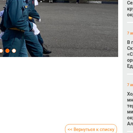
Се
кр
ок
7 а
В 
Ск
«С
ор
Ед
7 а
Хо
мн
те
ми
ок
Ал
<< Вернуться к списку