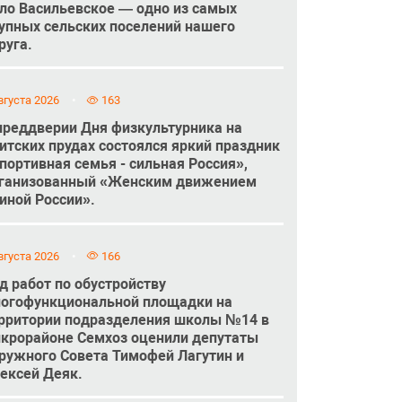
ло Васильевское — одно из самых
упных сельских поселений нашего
руга.
вгуста 2026
163
преддверии Дня физкультурника на
итских прудах состоялся яркий праздник
портивная семья - сильная Россия»,
ганизованный «Женским движением
иной России».
вгуста 2026
166
д работ по обустройству
огофункциональной площадки на
рритории подразделения школы №14 в
крорайоне Семхоз оценили депутаты
ружного Совета Тимофей Лагутин и
ексей Деяк.