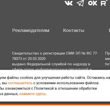
Рекламодателям
Контакты
Свидетельство о регистрации СМИ ЭЛ № ФС 77-
Пр
78073 от 20.03.2020
ма
выдано Федеральной службой по надзору в
tv
сфере связи, информационных технологий и
По
массовых коммуникаций (Роскомнадзор).
ем файлы cookies для улучшения работы сайта. Оставаясь н
Те
, вы
соглашаетесь
с условиями использования файлов
Положение об обработке персональных данных
обы ознакомиться с Политикой в отношении обработки
Согласие на обработку персональных данных
ых данных,
нажмите здесь
.