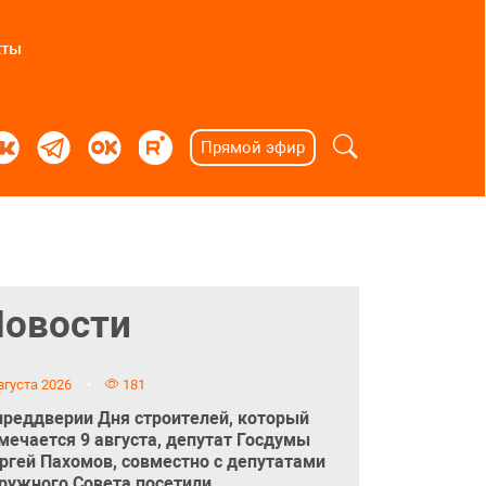
кты
Прямой эфир
Новости
вгуста 2026
181
преддверии Дня строителей, который
мечается 9 августа, депутат Госдумы
ргей Пахомов, совместно с депутатами
ружного Совета посетили