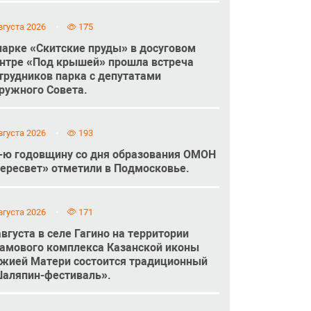
вгуста 2026
175
парке «Скитские пруды» в досуговом
нтре «Под крышей» прошла встреча
трудников парка с депутатами
ружного Совета.
вгуста 2026
193
-ю годовщину со дня образования ОМОН
ересвет» отметили в Подмосковье.
вгуста 2026
171
августа в селе Гагино на территории
амового комплекса Казанской иконы
жией Матери состоится традиционный
аляпин-фестиваль».