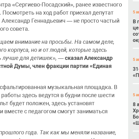
нтра «Сергиево-Посадский», ранее известного
5 а
. Посмотреть на ход работ приехал депутат
 Александр Геннадьевич — не просто частый
В 
це
ого совета.
со
ок
щаем внимание на просьбы. На самом деле,
ого корпуса, но и от людей, которые здесь
ь лучше для детишек»,
—
сказал Александр
5 а
стной Думы, член фракции партии «Единая
31
«П
 асфальтированная музыкальная площадка. В
, работы здесь ведутся в будни после шести
5 а
льт будет положен, здесь установят
8 
Хр
ти вместе с педагогом смогут заниматься
Бо
«Ш
 прошлого года. Так как мы меняли название,