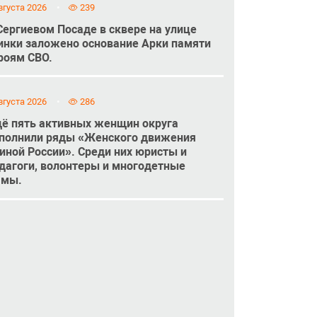
вгуста 2026
239
Сергиевом Посаде в сквере на улице
инки заложено основание Арки памяти
роям СВО.
вгуста 2026
286
ё пять активных женщин округа
полнили ряды «Женского движения
иной России». Среди них юристы и
дагоги, волонтеры и многодетные
амы.