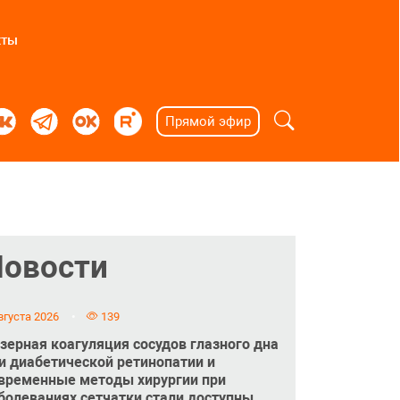
кты
Прямой эфир
Новости
вгуста 2026
139
зерная коагуляция сосудов глазного дна
и диабетической ретинопатии и
временные методы хирургии при
болеваниях сетчатки стали доступны