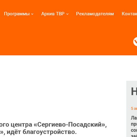
Программы
Архив ТВР
Рекламодателям
Конта
5 а
Ла
ого центра «Сергиево-Посадский»,
пр
со
», идёт благоустройство.
за