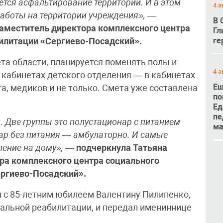
тся асфальтирование территории. И в этом
4 а
работы на территории учреждения»,
—
В 
заместитель директора комплексного центра
Гл
ге
илитации «Сергиево-Посадский».
та области, планируется поменять полы и
4 а
 кабинетах детского отделения — в кабинетах
Ещ
а, медиков и не только. Смета уже составлена
по
Ед
пе
 Две группы это полустационар с питанием
м
нар без питания — амбулаторно. И самые
еление на дому»,
—
подчеркнула Татьяна
ра комплексного центра социального
ергиево-Посадский».
л с 85-летним юбилеем Валентину Пилипенко,
льной реабилитации, и передал имениннице