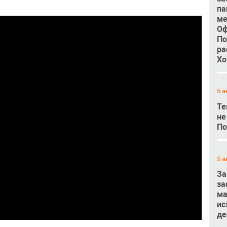
па
ме
Оф
По
ра
Хо
5 а
Те
не
По
5 а
За
за
ма
ис
де