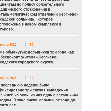
циентам по полису обязательного
дицинского страхования в
тальмологическом отделении Сергиево-
садской больницы, которое
сположено в новом комплексе в
тьково.
вгуста 2026
136
ма обманутых дольщиков три года как
 беспокоит жителей Сергиево-
садского городского округа.
вгуста 2026
194
 последнюю неделю было
фиксировано три случая выпадения
лышей из окон, из них один с летальным
ходом. В зоне риска малыши от года до
сяти лет.