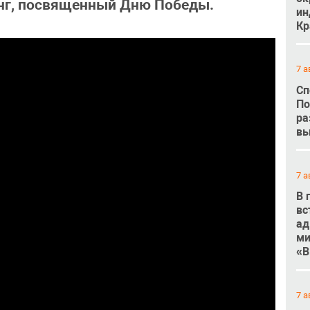
нг, посвященный Дню Победы.
ин
Кр
7 а
Сп
По
ра
вы
7 а
В 
вс
ад
ми
«В
7 а