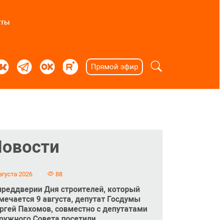
кты
Прямой эфир
Новости
вгуста 2026
88
преддверии Дня строителей, который
мечается 9 августа, депутат Госдумы
ргей Пахомов, совместно с депутатами
ружного Совета посетили