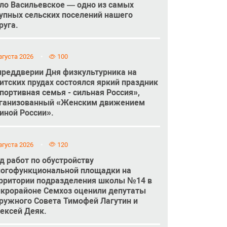
ло Васильевское — одно из самых
упных сельских поселений нашего
руга.
вгуста 2026
100
преддверии Дня физкультурника на
итских прудах состоялся яркий праздник
портивная семья - сильная Россия»,
ганизованный «Женским движением
иной России».
вгуста 2026
120
д работ по обустройству
огофункциональной площадки на
рритории подразделения школы №14 в
крорайоне Семхоз оценили депутаты
ружного Совета Тимофей Лагутин и
ексей Деяк.