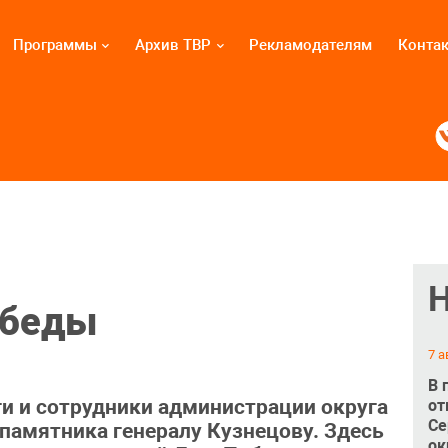
Программы
Архив ТВР
Рекламодателям
Конта
обеды
7 а
В 
и и сотрудники администрации округа
от
Се
 памятника генералу Кузнецову. Здесь
ок