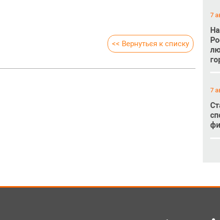
7 а
На
Ро
<< Вернуться к списку
лю
го
7 а
Ст
сп
фи