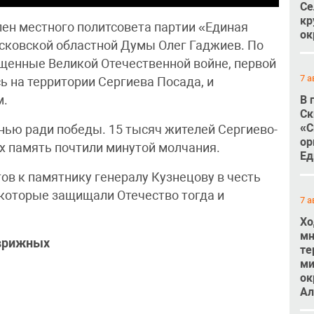
Се
кр
член местного политсовета партии «Единая
ок
сковской областной Думы Олег Гаджиев. По
ященные Великой Отечественной войне, первой
7 а
ь на территории Сергиева Посада, и
м.
В 
Ск
«С
знью ради победы. 15 тысяч жителей Сергиево-
ор
Их память почтили минутой молчания.
Ед
в к памятнику генералу Кузнецову в честь
 которые защищали Отечество тогда и
7 а
Хо
мн
оврижных
те
ми
ок
Ал