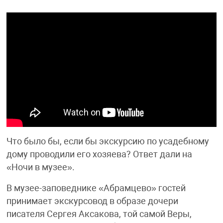
Что было бы, если бы экскурсию по усадебному
дому проводили его хозяева? Ответ дали на
«Ночи в музее».
В музее-заповеднике «Абрамцево» гостей
принимает экскурсовод в образе дочери
писателя Сергея Аксакова, той самой Веры,