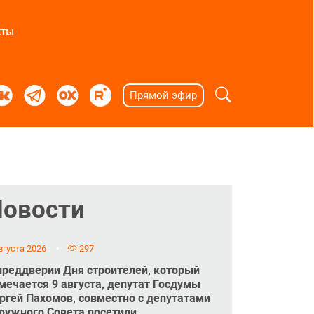
кты
Прямой эфир
Новости
вгуста 2026
297
преддверии Дня строителей, который
мечается 9 августа, депутат Госдумы
ргей Пахомов, совместно с депутатами
ружного Совета посетили