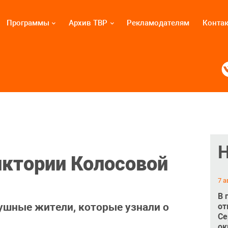
Программы
Архив ТВР
Рекламодателям
Конта
ктории Колосовой
7 а
В 
ушные жители, которые узнали о
от
Се
ок