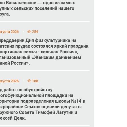
ло Васильевское — одно из самых
упных сельских поселений нашего
руга.
вгуста 2026
254
преддверии Дня физкультурника на
итских прудах состоялся яркий праздник
портивная семья - сильная Россия»,
ганизованный «Женским движением
иной России».
вгуста 2026
188
д работ по обустройству
огофункциональной площадки на
рритории подразделения школы №14 в
крорайоне Семхоз оценили депутаты
ружного Совета Тимофей Лагутин и
ексей Деяк.