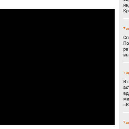
ин
Кр
7 а
Сп
По
ра
вы
7 а
В 
вс
ад
ми
«В
7 а