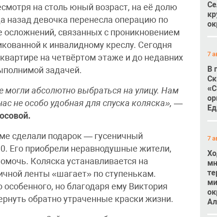
Се
есмотря на столь юный возраст, на её долю
кр
а назад девочка перенесла операцию по
ок
те осложнений, связанных с проникновением
икованной к инвалидному креслу. Сегодня
7 а
 квартире на четвёртом этаже и до недавних
В 
выполнимой задачей.
Ск
«С
е могли абсолютно выбраться на улицу. Нам
ор
нас не особо удобная для спуска коляска»,
—
Ед
осовой.
маме сделали подарок — гусеничный
7 а
0. Его приобрели неравнодушные жители,
Хо
помочь. Коляска устанавливается на
мн
те
ичной ленты «шагает» по ступенькам.
ми
о особенного, но благодаря ему Виктория
ок
ернуть обратно утраченные краски жизни.
Ал