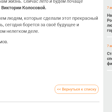
нам жизнь. Сейчас лето и будем почаще
 Виктории Колосовой.
7 а
На
ем людям, которые сделали этот прекрасный
Ро
, сегодня борется за своё будущее и
лю
го
том нелегком деле.
мов.
7 а
Ст
сп
фи
<< Вернуться к списку