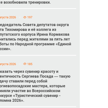
е возобновила тренировки.
вгуста 2026
197
едседатель Совета депутатов округа
та Тихомирова и её коллега из
путатского корпуса Ирина Кормакова
читались перед жителями за пять лет
боты по Народной программе «Единой
ссии».
вгуста 2026
185
казать через сувенир красоту и
ентичность Сергиева Посада — такую
дачу ставили перед собой
ргиевопосадские мастера, которые
иняли участие во Всероссийском
нкурсе «Туристический сувенир -
ломна 2026».