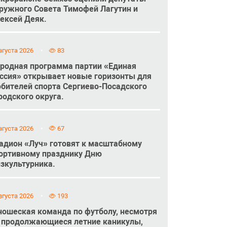
ружного Совета Тимофей Лагутин и
ексей Деяк.
вгуста 2026
83
родная программа партии «Единая
ссия» открывает новые горизонты для
бителей спорта Сергиево-Посадского
родского округа.
вгуста 2026
67
адион «Луч» готовят к масштабному
ортивному празднику Дню
зкультурника.
вгуста 2026
193
ошеская команда по футболу, несмотря
 продолжающиеся летние каникулы,