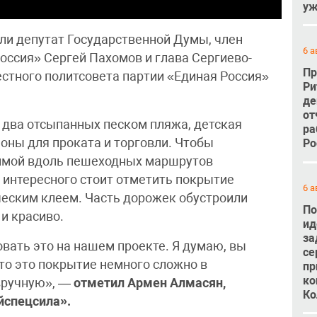
уж
ли депутат Государственной Думы, член
6 а
оссия» Сергей Пахомов и глава Сергиево-
Пр
естного политсовета партии «Единая Россия»
Ри
де
от
я два отсыпанных песком пляжа, детская
ра
оны для проката и торговли. Чтобы
Ро
зимой вдоль пешеходных маршрутов
интересного стоит отметить покрытие
6 а
ическим клеем. Часть дорожек обустроили
По
и красиво.
ид
за
ать это на нашем проекте. Я думаю, вы
се
что это покрытие немного сложно в
пр
ко
 вручную», —
отметил
Армен Алмасян,
Ко
йспецсила».