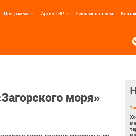
Программы
Архив ТВР
Рекламодателям
Конта
«Загорского моря»
7 а
Хо
мн
те
ми