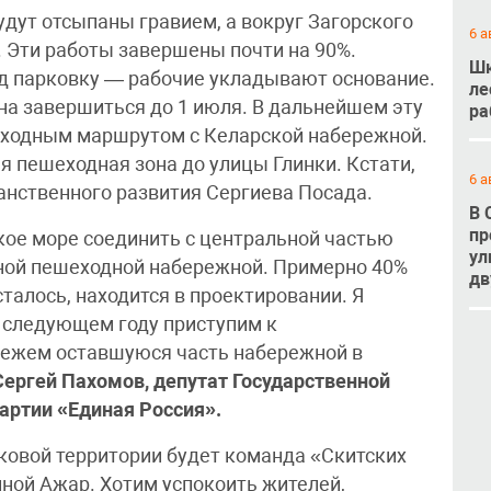
дут отсыпаны гравием, а вокруг Загорского
6 а
 Эти работы завершены почти на 90%.
Шк
д парковку — рабочие укладывают основание.
ле
на завершиться до 1 июля. В дальнейшем эту
ра
еходным маршрутом с Келарской набережной.
я пешеходная зона до улицы Глинки. Кстати,
6 а
анственного развития Сергиева Посада.
В 
пр
кое море соединить с центральной частью
ул
тной пешеходной набережной. Примерно 40%
дв
сталось, находится в проектировании. Я
 в следующем году приступим к
врежем оставшуюся часть набережной в
Сергей Пахомов, депутат Государственной
артии «Единая Россия».
ковой территории будет команда «Скитских
ной Ажар. Хотим успокоить жителей,