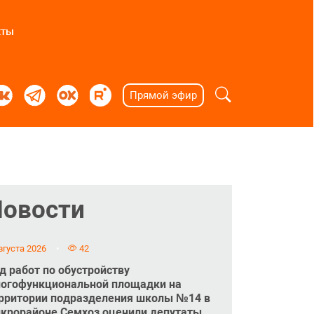
кты
Прямой эфир
Новости
вгуста 2026
42
д работ по обустройству
огофункциональной площадки на
рритории подразделения школы №14 в
крорайоне Семхоз оценили депутаты