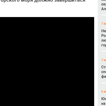
агорского моря должно завершиться
ок
Ал
7 а
На
Ро
лю
го
7 а
Ст
сп
фи
6 а
Юн
на