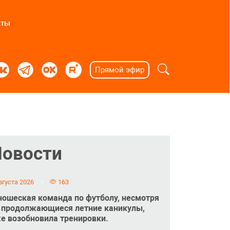
кты
Прямой эфир
Новости
вгуста 2026
163
ошеская команда по футболу, несмотря
 продолжающиеся летние каникулы,
е возобновила тренировки.