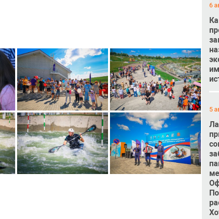
6 а
Ка
пр
за
на
эк
им
ис
5 а
Ла
пр
со
за
па
ме
Оф
По
ра
Хо