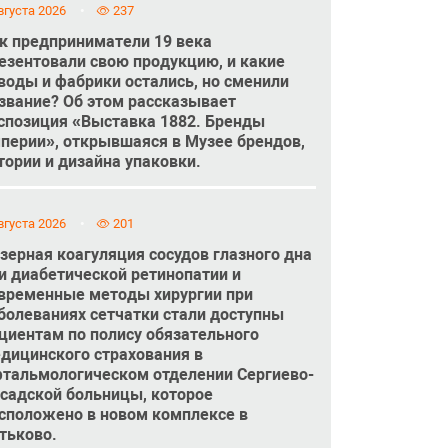
вгуста 2026
237
к предприниматели 19 века
езентовали свою продукцию, и какие
воды и фабрики остались, но сменили
звание? Об этом рассказывает
спозиция «Выставка 1882. Бренды
перии», открывшаяся в Музее брендов,
тории и дизайна упаковки.
вгуста 2026
201
зерная коагуляция сосудов глазного дна
и диабетической ретинопатии и
временные методы хирургии при
болеваниях сетчатки стали доступны
циентам по полису обязательного
дицинского страхования в
тальмологическом отделении Сергиево-
садской больницы, которое
сположено в новом комплексе в
тьково.