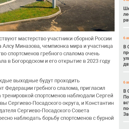
Шк
ле
ра
ствуют мастерство участники сборной России
6 а
а Алсу Миназова, чемпионка мира и участница
В 
пр
тво спортсменов гребного слалома очень
ул
а в Богородском и его открытие в 2023 году
дв
аждые выходные будут проходить
6 а
нт Федерации гребного слалома, пригласил
В 
за тренировкой спортсменов наблюдали Сергей
По
вс
вы Сергиево-Посадского округа, и Константин
по
дателя Сергиево-Посадского Совета
Зв
ересно наблюдать борьбу спортсменов с бурной