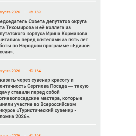
вгуста 2026
169
едседатель Совета депутатов округа
та Тихомирова и её коллега из
путатского корпуса Ирина Кормакова
читались перед жителями за пять лет
боты по Народной программе «Единой
ссии».
вгуста 2026
164
казать через сувенир красоту и
ентичность Сергиева Посада — такую
дачу ставили перед собой
ргиевопосадские мастера, которые
иняли участие во Всероссийском
нкурсе «Туристический сувенир -
ломна 2026».
вгуста 2026
198