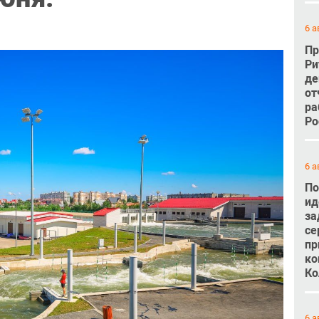
6 а
Пр
Ри
де
от
ра
Ро
6 а
По
ид
за
се
пр
ко
Ко
6 а