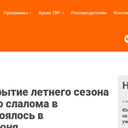
Программы
Архив ТВР
Рекламодателям
Конта
ытие летнего сезона
о слалома в
6 а
Юн
оялось в
на
уж
юня.