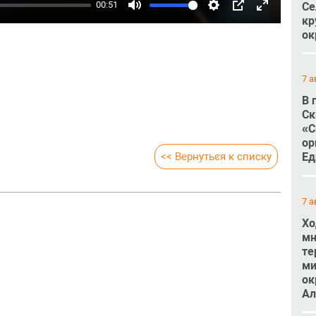
00:51
Се
Mute
Settings
PIP
Enter
кр
ок
fullscreen
7 а
В 
Ск
«С
ор
<< Вернуться к списку
Ед
7 а
Хо
мн
те
ми
ок
Ал