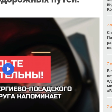
ин
Кр
7 а
Сп
По
ра
вы
7 а
В 
Play
вс
ад
ми
«В
7 а