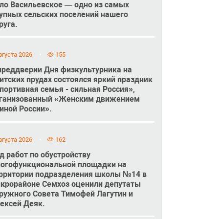
ло Васильевское — одно из самых
упных сельских поселений нашего
руга.
вгуста 2026
155
преддверии Дня физкультурника на
итских прудах состоялся яркий праздник
портивная семья - сильная Россия»,
ганизованный «Женским движением
иной России».
вгуста 2026
162
д работ по обустройству
огофункциональной площадки на
рритории подразделения школы №14 в
крорайоне Семхоз оценили депутаты
ружного Совета Тимофей Лагутин и
ексей Деяк.