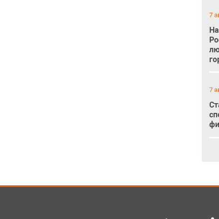
7 а
На
Ро
лю
го
7 а
Ст
сп
фи