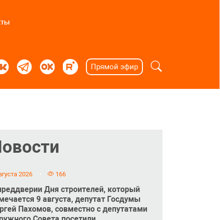
кты
Прямой эфир
Новости
вгуста 2026
166
преддверии Дня строителей, который
мечается 9 августа, депутат Госдумы
ргей Пахомов, совместно с депутатами
ружного Совета посетили