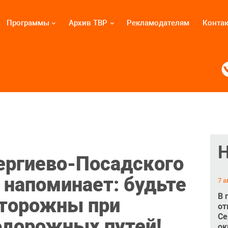
Программы
Архив ТВР
Рекламодателям
Конта
ергиево-Посадского
 напоминает: будьте
7 а
В 
сторожны при
от
Се
одорожных путей!
ок