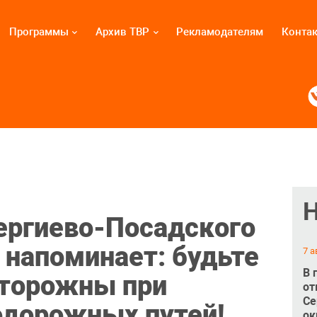
Программы
Архив ТВР
Рекламодателям
Конта
ергиево-Посадского
 напоминает: будьте
7 а
В 
сторожны при
от
Се
одорожных путей!
ок