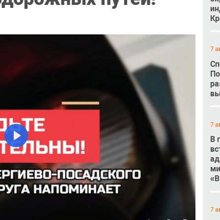
ин
Кр
7 а
Сп
По
ра
вы
7 а
В 
Play
вс
ад
ми
«В
7 а