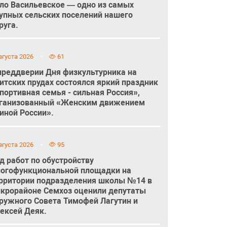
ло Васильевское — одно из самых
упных сельских поселений нашего
руга.
вгуста 2026
61
преддверии Дня физкультурника на
итских прудах состоялся яркий праздник
портивная семья - сильная Россия»,
ганизованный «Женским движением
иной России».
вгуста 2026
95
д работ по обустройству
огофункциональной площадки на
рритории подразделения школы №14 в
крорайоне Семхоз оценили депутаты
ружного Совета Тимофей Лагутин и
ексей Деяк.