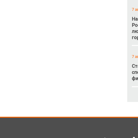
7 а
На
Ро
лю
го
7 а
Ст
сп
фи