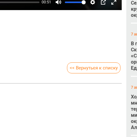
00:51
Се
Mute
Settings
PIP
Enter
кр
ок
fullscreen
7 а
В 
Ск
«С
ор
<< Вернуться к списку
Ед
7 а
Хо
мн
те
ми
ок
Ал