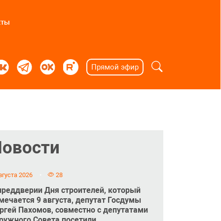
кты
Прямой эфир
Новости
вгуста 2026
28
преддверии Дня строителей, который
мечается 9 августа, депутат Госдумы
ргей Пахомов, совместно с депутатами
ружного Совета посетили